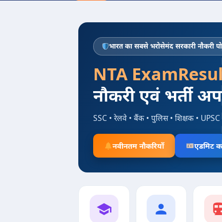
भारत का सबसे भरोसेमंद सरकारी नौकरी पोर
NTA ExamResul
नौकरी एवं भर्ती अ
SSC • रेलवे • बैंक • पुलिस • शिक्षक • UPSC 
नवीनतम नौकरियाँ
एडमिट का