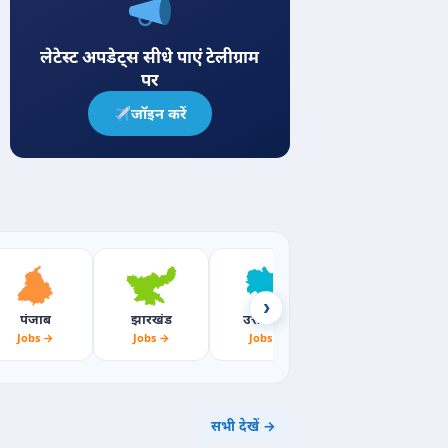
लेटेस्ट अपडेट्स सीधे पाएं टेलीग्राम
पर
जॉइन करें
›
पंजाब
झारखंड
उत्तराखंड
महाराष्ट्र
Jobs →
Jobs →
Jobs →
Jobs →
सभी देखें →