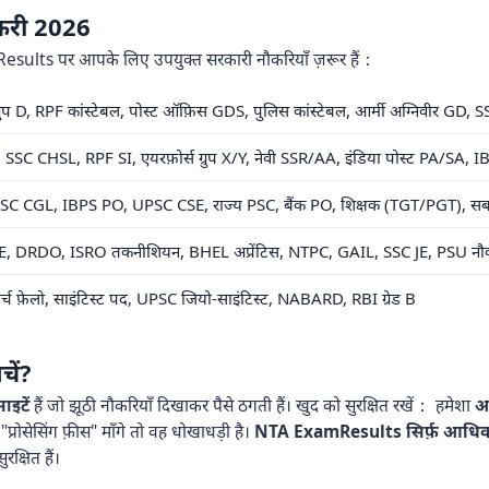
ौकरी 2026
sults पर आपके लिए उपयुक्त सरकारी नौकरियाँ ज़रूर हैं：
ग्रुप D, RPF कांस्टेबल, पोस्ट ऑफ़िस GDS, पुलिस कांस्टेबल, आर्मी अग्निवीर GD
SC CHSL, RPF SI, एयरफ़ोर्स ग्रुप X/Y, नेवी SSR/AA, इंडिया पोस्ट PA/SA, IBP
SC CGL, IBPS PO, UPSC CSE, राज्य PSC, बैंक PO, शिक्षक (TGT/PGT), सब-इं
, DRDO, ISRO तकनीशियन, BHEL अप्रेंटिस, NTPC, GAIL, SSC JE, PSU नौक
रिसर्च फ़ेलो, साइंटिस्ट पद, UPSC जियो-साइंटिस्ट, NABARD, RBI ग्रेड B
चें?
ाइटें
हैं जो झूठी नौकरियाँ दिखाकर पैसे ठगती हैं। खुद को सुरक्षित रखें： हमेशा
आ
"प्रोसेसिंग फ़ीस" माँगे तो वह धोखाधड़ी है।
NTA ExamResults सिर्फ़ आधिका
्षित हैं।