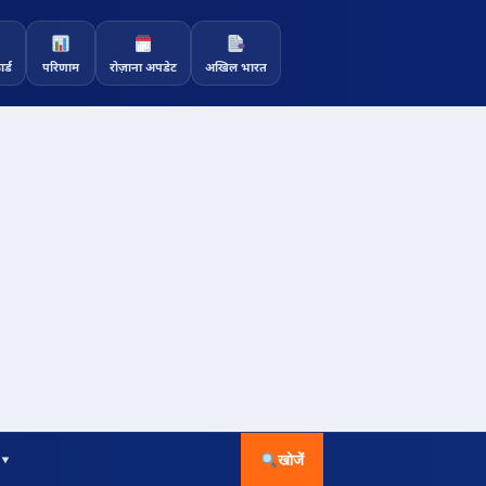
र्ड
परिणाम
रोज़ाना अपडेट
अखिल भारत
 ▾
खोजें