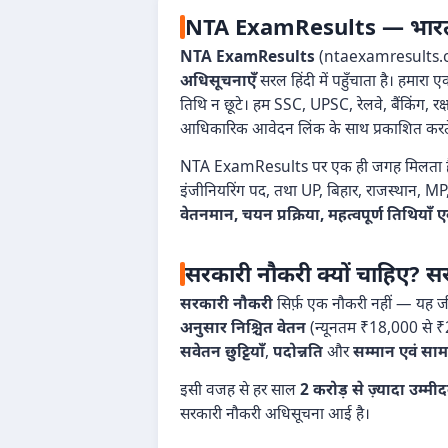
NTA ExamResults — भारत का 
NTA ExamResults
(ntaexamresults.com)
अधिसूचनाएँ
सरल हिंदी में पहुँचाता है। हमार
तिथि न छूटे। हम SSC, UPSC, रेलवे, बैंकिंग, र
आधिकारिक आवेदन लिंक के साथ प्रकाशित करते 
NTA ExamResults पर एक ही जगह मिलता 
इंजीनियरिंग पद, तथा UP, बिहार, राजस्थान, MP, 
वेतनमान, चयन प्रक्रिया, महत्वपूर्ण तिथिय
सरकारी नौकरी क्यों चाहिए? सर
सरकारी नौकरी
सिर्फ़ एक नौकरी नहीं — यह जीव
अनुसार निश्चित वेतन
(न्यूनतम ₹18,000 से 
सवेतन छुट्टियाँ
,
पदोन्नति
और
सम्मान एवं सामा
इसी वजह से हर साल
2 करोड़ से ज़्यादा उम्मी
सरकारी नौकरी अधिसूचना आई है।