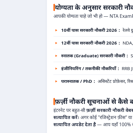
योग्यता के अनुसार सरकारी न
आपकी योग्यता चाहे जो भी हो — NTA ExamRe
10वीं पास सरकारी नौकरी 2026：
रेलवे 
12वीं पास सरकारी नौकरी 2026：
NDA, S
स्नातक (Graduate) सरकारी नौकरी：
S
इंजीनियरिंग / तकनीकी नौकरियाँ：
RRB JE
परास्नातक / PhD：
असिस्टेंट प्रोफ़ेसर, 
फ़र्ज़ी नौकरी सूचनाओं से कैसे ब
इंटरनेट पर बहुत-सी
फ़र्ज़ी सरकारी नौकरी वेबस
सत्यापित करें
। अगर कोई "रजिस्ट्रेशन फ़ीस" या 
सत्यापित अपडेट देता है
— आप यहाँ 100% सुरक