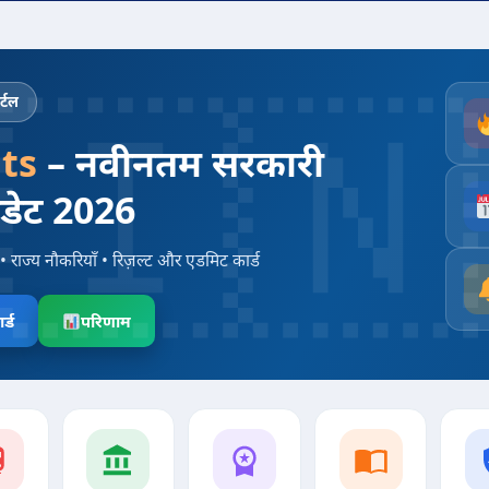
्टल
ts
– नवीनतम सरकारी
पडेट 2026
• राज्य नौकरियाँ • रिज़ल्ट और एडमिट कार्ड
र्ड
परिणाम