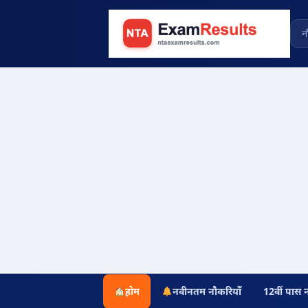
होम
नवीनतम नौकरियाँ
12वीं पास 