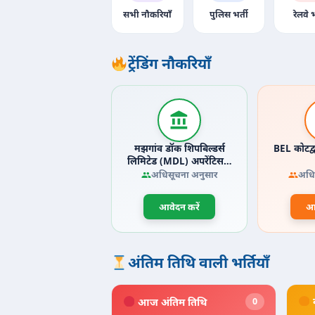
सभी नौकरियाँ
पुलिस भर्ती
रेलवे भ
ट्रेंडिंग नौकरियाँ
मझगांव डॉक शिपबिल्डर्स
BEL कोटद्
लिमिटेड (MDL) अपरेंटिस…
अधिसूचना अनुसार
अधि
आवेदन करें
आव
अंतिम तिथि वाली भर्तियाँ
आज अंतिम तिथि
0