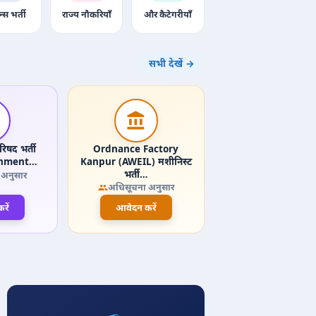
न्स भर्ती
राज्य नौकरियाँ
और कैटेगरीयाँ
सभी देखें →
िषद भर्ती
Ordnance Factory
onment…
Kanpur (AWEIL) मशीनिस्ट
भर्ती…
 अनुसार
अधिसूचना अनुसार
रें
आवेदन करें