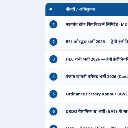
#
नौकरी / अधिसूचना
मझगांव डॉक शिपबिल्डर्स लिमिटेड (MDL) 
1
BEL कोटद्वार भर्ती 2026 — ट्रेनी इंजीन
2
HEC रांची भर्ती 2026 — हेवी इंजीनियरिंग
3
पंजाब छावनी परिषद भर्ती 2026 (Can
4
Ordnance Factory Kanpur (AWEIL) म
5
DRDO वैज्ञानिक ‘B’ भर्ती (GATE के मा
6