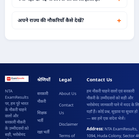
अपने राज्य की नौकरियाँ कैसे देखें?
श्रेणियाँ
Legal
Contact Us
हम नौकरी चाहने वालों एवं सरकारी
NTA
सरकारी
About Us
ExamResults
नौकरी के उम्मीदवारों को सही और
नौकरी
पर, हम पूरे भारत
भरोसेमंद जानकारी पाने में मदद के ल
Contact
के नौकरी चाहने
यहाँ हैं। कोई प्रश्न, सुझाव या सुधार हो
शिक्षक
Us
वालों और
— बस हमें एक संदेश भेजें।
भर्ती
सरकारी नौकरी
Disclaimer
के उम्मीदवारों को
Address:
NTA ExamResults,
रक्षा भर्ती
सही, भरोसेमंद
Terms of
1094, Huda Colony, Sector 46