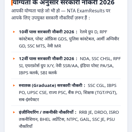
योग्यता के अनुसार सरकारी नौकरी 2026
आपकी योग्यता चाहे जो भी हो — NTA ExamResults पर
आपके लिए उपयुक्त सरकारी नौकरियाँ ज़रूर हैं：
10वीं पास सरकारी नौकरी 2026：
रेलवे ग्रुप D, RPF
कांस्टेबल, पोस्ट ऑफ़िस GDS, पुलिस कांस्टेबल, आर्मी अग्निवीर
GD, SSC MTS, नेवी MR
12वीं पास सरकारी नौकरी 2026：
NDA, SSC CHSL, RPF
SI, एयरफ़ोर्स ग्रुप X/Y, नेवी SSR/AA, इंडिया पोस्ट PA/SA,
IBPS क्लर्क, SBI क्लर्क
स्नातक (Graduate) सरकारी नौकरी：
SSC CGL, IBPS
PO, UPSC CSE, राज्य PSC, बैंक PO, शिक्षक (TGT/PGT),
सब-इंस्पेक्टर
इंजीनियरिंग / तकनीकी नौकरियाँ：
RRB JE, DRDO, ISRO
तकनीशियन, BHEL अप्रेंटिस, NTPC, GAIL, SSC JE, PSU
नौकरियाँ