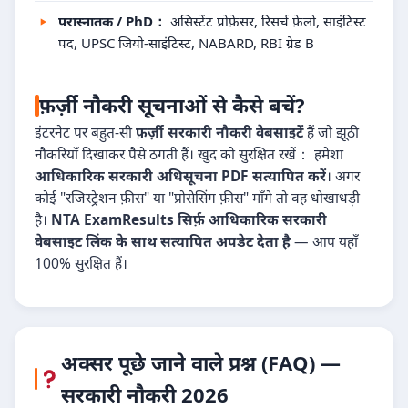
परास्नातक / PhD：
असिस्टेंट प्रोफ़ेसर, रिसर्च फ़ेलो, साइंटिस्ट
पद, UPSC जियो-साइंटिस्ट, NABARD, RBI ग्रेड B
फ़र्ज़ी नौकरी सूचनाओं से कैसे बचें?
इंटरनेट पर बहुत-सी
फ़र्ज़ी सरकारी नौकरी वेबसाइटें
हैं जो झूठी
नौकरियाँ दिखाकर पैसे ठगती हैं। खुद को सुरक्षित रखें： हमेशा
आधिकारिक सरकारी अधिसूचना PDF सत्यापित करें
। अगर
कोई "रजिस्ट्रेशन फ़ीस" या "प्रोसेसिंग फ़ीस" माँगे तो वह धोखाधड़ी
है।
NTA ExamResults सिर्फ़ आधिकारिक सरकारी
वेबसाइट लिंक के साथ सत्यापित अपडेट देता है
— आप यहाँ
100% सुरक्षित हैं।
अक्सर पूछे जाने वाले प्रश्न (FAQ) —
सरकारी नौकरी 2026