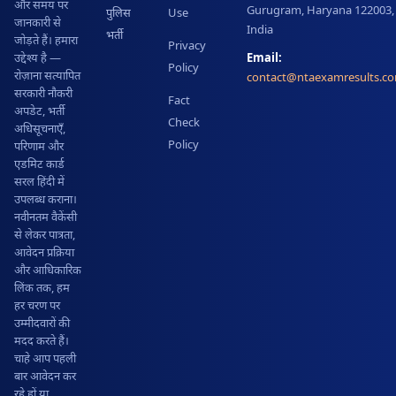
और समय पर
Gurugram, Haryana 122003,
पुलिस
Use
जानकारी से
India
भर्ती
जोड़ते हैं। हमारा
Privacy
Email:
उद्देश्य है —
Policy
रोज़ाना सत्यापित
contact@ntaexamresults.c
सरकारी नौकरी
Fact
अपडेट, भर्ती
Check
अधिसूचनाएँ,
Policy
परिणाम और
एडमिट कार्ड
सरल हिंदी में
उपलब्ध कराना।
नवीनतम वैकेंसी
से लेकर पात्रता,
आवेदन प्रक्रिया
और आधिकारिक
लिंक तक, हम
हर चरण पर
उम्मीदवारों की
मदद करते हैं।
चाहे आप पहली
बार आवेदन कर
रहे हों या