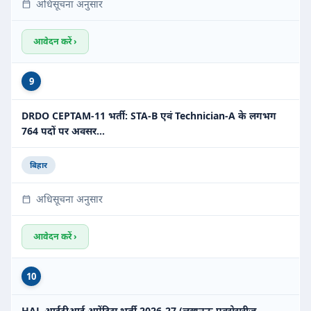
अधिसूचना अनुसार
आवेदन करें ›
9
DRDO CEPTAM-11 भर्ती: STA-B एवं Technician-A के लगभग
764 पदों पर अवसर…
बिहार
अधिसूचना अनुसार
आवेदन करें ›
10
HAL आईटीआई अप्रेंटिस भर्ती 2026-27 (लखनऊ एक्सेसरीज़