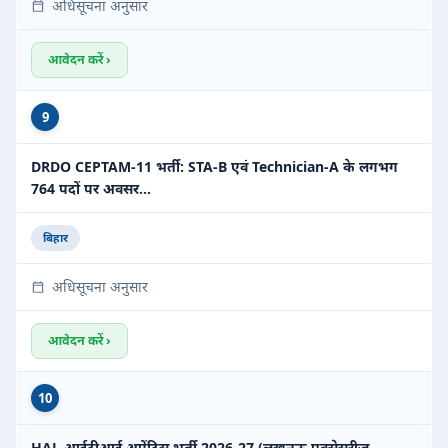
अधिसूचना अनुसार
आवेदन करें ›
9
DRDO CEPTAM-11 भर्ती: STA-B एवं Technician-A के लगभग
764 पदों पर अवसर…
बिहार
अधिसूचना अनुसार
आवेदन करें ›
10
HAL आईटीआई अप्रेंटिस भर्ती 2026-27 (लखनऊ एक्सेसरीज़