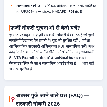
परास्नातक / PhD：
असिस्टेंट प्रोफ़ेसर, रिसर्च फ़ेलो, साइंटिस्ट
पद, UPSC जियो-साइंटिस्ट, NABARD, RBI ग्रेड B
फ़र्ज़ी नौकरी सूचनाओं से कैसे बचें?
इंटरनेट पर बहुत-सी
फ़र्ज़ी सरकारी नौकरी वेबसाइटें
हैं जो झूठी
नौकरियाँ दिखाकर पैसे ठगती हैं। खुद को सुरक्षित रखें： हमेशा
आधिकारिक सरकारी अधिसूचना PDF सत्यापित करें
। अगर
कोई "रजिस्ट्रेशन फ़ीस" या "प्रोसेसिंग फ़ीस" माँगे तो वह धोखाधड़ी
है।
NTA ExamResults सिर्फ़ आधिकारिक सरकारी
वेबसाइट लिंक के साथ सत्यापित अपडेट देता है
— आप यहाँ
100% सुरक्षित हैं।
अक्सर पूछे जाने वाले प्रश्न (FAQ) —
सरकारी नौकरी 2026