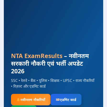
NTA ExamResults
– नवीनतम
सरकारी नौकरी एवं भर्ती अपडेट
2026
SSC • रेलवे • बैंक • पुलिस • शिक्षक • UPSC • राज्य नौकरियाँ
• रिज़ल्ट और एडमिट कार्ड
नवीनतम नौकरियाँ
एडमिट कार्ड