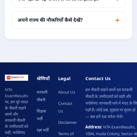
अपने राज्य की नौकरियाँ कैसे देखें?
श्रेणियाँ
Legal
Contact Us
हम नौकरी चाहने वालों एवं सरकारी
NTA
सरकारी
About Us
ExamResults
नौकरी के उम्मीदवारों को सही और
नौकरी
पर, हम पूरे भारत
भरोसेमंद जानकारी पाने में मदद के ल
Contact
के नौकरी चाहने
यहाँ हैं। कोई प्रश्न, सुझाव या सुधार हो
शिक्षक
Us
वालों और
— बस हमें एक संदेश भेजें।
भर्ती
सरकारी नौकरी
Disclaimer
के उम्मीदवारों को
Address:
NTA ExamResults,
रक्षा भर्ती
सही, भरोसेमंद
Terms of
1094, Huda Colony, Sector 46