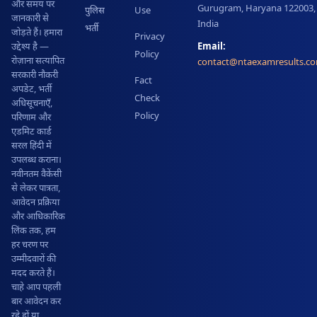
और समय पर
Gurugram, Haryana 122003,
पुलिस
Use
जानकारी से
India
भर्ती
जोड़ते हैं। हमारा
Privacy
Email:
उद्देश्य है —
Policy
रोज़ाना सत्यापित
contact@ntaexamresults.c
सरकारी नौकरी
Fact
अपडेट, भर्ती
Check
अधिसूचनाएँ,
Policy
परिणाम और
एडमिट कार्ड
सरल हिंदी में
उपलब्ध कराना।
नवीनतम वैकेंसी
से लेकर पात्रता,
आवेदन प्रक्रिया
और आधिकारिक
लिंक तक, हम
हर चरण पर
उम्मीदवारों की
मदद करते हैं।
चाहे आप पहली
बार आवेदन कर
रहे हों या