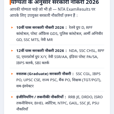
योग्यता के अनुसार सरकारी नौकरी 2026
आपकी योग्यता चाहे जो भी हो — NTA ExamResults पर
आपके लिए उपयुक्त सरकारी नौकरियाँ ज़रूर हैं：
10वीं पास सरकारी नौकरी 2026：
रेलवे ग्रुप D, RPF
कांस्टेबल, पोस्ट ऑफ़िस GDS, पुलिस कांस्टेबल, आर्मी अग्निवीर
GD, SSC MTS, नेवी MR
12वीं पास सरकारी नौकरी 2026：
NDA, SSC CHSL, RPF
SI, एयरफ़ोर्स ग्रुप X/Y, नेवी SSR/AA, इंडिया पोस्ट PA/SA,
IBPS क्लर्क, SBI क्लर्क
स्नातक (Graduate) सरकारी नौकरी：
SSC CGL, IBPS
PO, UPSC CSE, राज्य PSC, बैंक PO, शिक्षक (TGT/PGT),
सब-इंस्पेक्टर
इंजीनियरिंग / तकनीकी नौकरियाँ：
RRB JE, DRDO, ISRO
तकनीशियन, BHEL अप्रेंटिस, NTPC, GAIL, SSC JE, PSU
नौकरियाँ