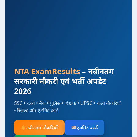
NTA ExamResults
– नवीनतम
सरकारी नौकरी एवं भर्ती अपडेट
2026
SSC • रेलवे • बैंक • पुलिस • शिक्षक • UPSC • राज्य नौकरियाँ
• रिज़ल्ट और एडमिट कार्ड
नवीनतम नौकरियाँ
एडमिट कार्ड