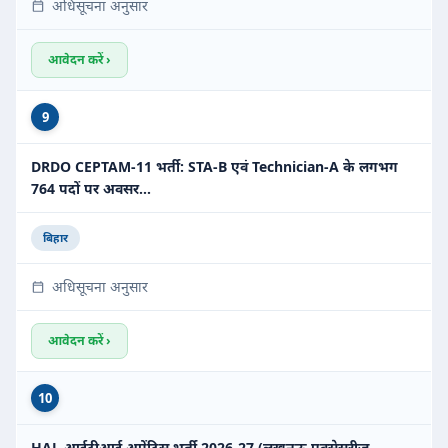
अधिसूचना अनुसार
आवेदन करें ›
9
DRDO CEPTAM-11 भर्ती: STA-B एवं Technician-A के लगभग
764 पदों पर अवसर…
बिहार
अधिसूचना अनुसार
आवेदन करें ›
10
HAL आईटीआई अप्रेंटिस भर्ती 2026-27 (लखनऊ एक्सेसरीज़