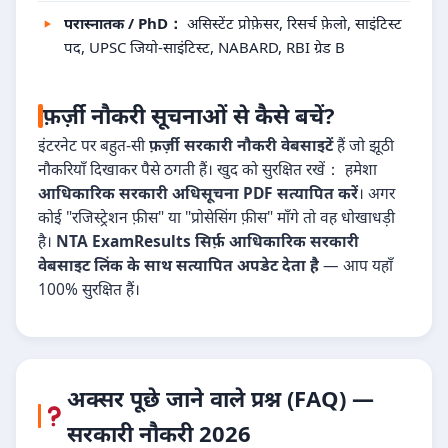
परास्नातक / PhD：
असिस्टेंट प्रोफ़ेसर, रिसर्च फ़ेलो, साइंटिस्ट
पद, UPSC जियो-साइंटिस्ट, NABARD, RBI ग्रेड B
फ़र्ज़ी नौकरी सूचनाओं से कैसे बचें?
इंटरनेट पर बहुत-सी
फ़र्ज़ी सरकारी नौकरी वेबसाइटें
हैं जो झूठी
नौकरियाँ दिखाकर पैसे ठगती हैं। खुद को सुरक्षित रखें： हमेशा
आधिकारिक सरकारी अधिसूचना PDF सत्यापित करें
। अगर
कोई "रजिस्ट्रेशन फ़ीस" या "प्रोसेसिंग फ़ीस" माँगे तो वह धोखाधड़ी
है।
NTA ExamResults सिर्फ़ आधिकारिक सरकारी
वेबसाइट लिंक के साथ सत्यापित अपडेट देता है
— आप यहाँ
100% सुरक्षित हैं।
अक्सर पूछे जाने वाले प्रश्न (FAQ) —
सरकारी नौकरी 2026