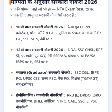
योग्यता के अनुसार सरकारी नौकरी 2026
आपकी योग्यता चाहे जो भी हो — NTA ExamResults पर
आपके लिए उपयुक्त सरकारी नौकरियाँ ज़रूर हैं：
10वीं पास सरकारी नौकरी 2026：
रेलवे ग्रुप D, RPF
कांस्टेबल, पोस्ट ऑफ़िस GDS, पुलिस कांस्टेबल, आर्मी अग्निवीर
GD, SSC MTS, नेवी MR
12वीं पास सरकारी नौकरी 2026：
NDA, SSC CHSL, RPF
SI, एयरफ़ोर्स ग्रुप X/Y, नेवी SSR/AA, इंडिया पोस्ट PA/SA,
IBPS क्लर्क, SBI क्लर्क
स्नातक (Graduate) सरकारी नौकरी：
SSC CGL, IBPS
PO, UPSC CSE, राज्य PSC, बैंक PO, शिक्षक (TGT/PGT),
सब-इंस्पेक्टर
इंजीनियरिंग / तकनीकी नौकरियाँ：
RRB JE, DRDO, ISRO
तकनीशियन, BHEL अप्रेंटिस, NTPC, GAIL, SSC JE, PSU
नौकरियाँ