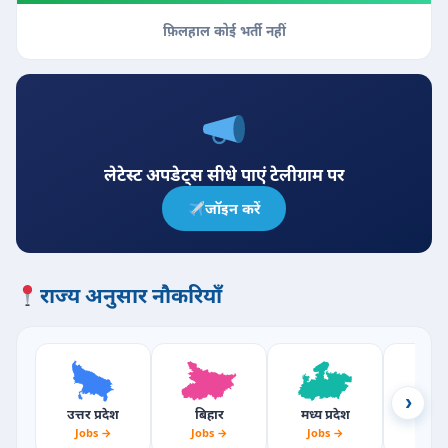
फ़िलहाल कोई भर्ती नहीं
लेटेस्ट अपडेट्स सीधे पाएं टेलीग्राम पर
जॉइन करें
राज्य अनुसार नौकरियाँ
›
उत्तर प्रदेश
बिहार
मध्य प्रदेश
राजस्
Jobs →
Jobs →
Jobs →
Jobs