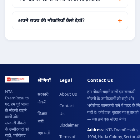
अपने राज्य की नौकरियाँ कैसे देखें?
श्रेणियाँ
Legal
Contact Us
हम नौकरी चाहने वालों एवं सरकारी
NTA
सरकारी
About Us
ExamResults
नौकरी के उम्मीदवारों को सही और
नौकरी
पर, हम पूरे भारत
भरोसेमंद जानकारी पाने में मदद के ल
Contact
के नौकरी चाहने
यहाँ हैं। कोई प्रश्न, सुझाव या सुधार हो
शिक्षक
Us
वालों और
— बस हमें एक संदेश भेजें।
भर्ती
सरकारी नौकरी
Disclaimer
के उम्मीदवारों को
Address:
NTA ExamResults,
रक्षा भर्ती
सही, भरोसेमंद
Terms of
1094, Huda Colony, Sector 46