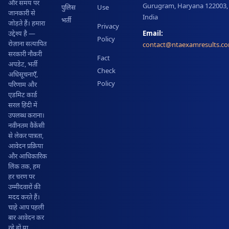
और समय पर
Gurugram, Haryana 122003,
पुलिस
Use
जानकारी से
India
भर्ती
जोड़ते हैं। हमारा
Privacy
Email:
उद्देश्य है —
Policy
रोज़ाना सत्यापित
contact@ntaexamresults.c
सरकारी नौकरी
Fact
अपडेट, भर्ती
Check
अधिसूचनाएँ,
Policy
परिणाम और
एडमिट कार्ड
सरल हिंदी में
उपलब्ध कराना।
नवीनतम वैकेंसी
से लेकर पात्रता,
आवेदन प्रक्रिया
और आधिकारिक
लिंक तक, हम
हर चरण पर
उम्मीदवारों की
मदद करते हैं।
चाहे आप पहली
बार आवेदन कर
रहे हों या