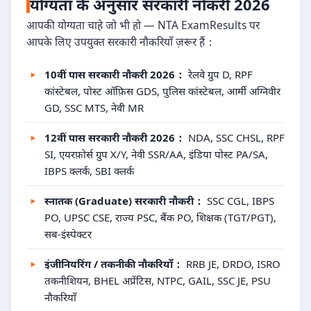
योग्यता के अनुसार सरकारी नौकरी 2026
आपकी योग्यता चाहे जो भी हो — NTA ExamResults पर
आपके लिए उपयुक्त सरकारी नौकरियाँ ज़रूर हैं：
10वीं पास सरकारी नौकरी 2026：
रेलवे ग्रुप D, RPF
कांस्टेबल, पोस्ट ऑफ़िस GDS, पुलिस कांस्टेबल, आर्मी अग्निवीर
GD, SSC MTS, नेवी MR
12वीं पास सरकारी नौकरी 2026：
NDA, SSC CHSL, RPF
SI, एयरफ़ोर्स ग्रुप X/Y, नेवी SSR/AA, इंडिया पोस्ट PA/SA,
IBPS क्लर्क, SBI क्लर्क
स्नातक (Graduate) सरकारी नौकरी：
SSC CGL, IBPS
PO, UPSC CSE, राज्य PSC, बैंक PO, शिक्षक (TGT/PGT),
सब-इंस्पेक्टर
इंजीनियरिंग / तकनीकी नौकरियाँ：
RRB JE, DRDO, ISRO
तकनीशियन, BHEL अप्रेंटिस, NTPC, GAIL, SSC JE, PSU
नौकरियाँ