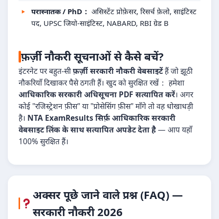
परास्नातक / PhD：
असिस्टेंट प्रोफ़ेसर, रिसर्च फ़ेलो, साइंटिस्ट
पद, UPSC जियो-साइंटिस्ट, NABARD, RBI ग्रेड B
फ़र्ज़ी नौकरी सूचनाओं से कैसे बचें?
इंटरनेट पर बहुत-सी
फ़र्ज़ी सरकारी नौकरी वेबसाइटें
हैं जो झूठी
नौकरियाँ दिखाकर पैसे ठगती हैं। खुद को सुरक्षित रखें： हमेशा
आधिकारिक सरकारी अधिसूचना PDF सत्यापित करें
। अगर
कोई "रजिस्ट्रेशन फ़ीस" या "प्रोसेसिंग फ़ीस" माँगे तो वह धोखाधड़ी
है।
NTA ExamResults सिर्फ़ आधिकारिक सरकारी
वेबसाइट लिंक के साथ सत्यापित अपडेट देता है
— आप यहाँ
100% सुरक्षित हैं।
अक्सर पूछे जाने वाले प्रश्न (FAQ) —
सरकारी नौकरी 2026