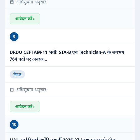
अधिसूचना अनुसार
आवेदन करें ›
9
DRDO CEPTAM-11 भर्ती: STA-B एवं Technician-A के लगभग
764 पदों पर अवसर…
बिहार
अधिसूचना अनुसार
आवेदन करें ›
10
HAL आईटीआई अप्रेंटिस भर्ती 2026-27 (लखनऊ एक्सेसरीज़