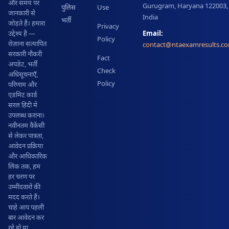
और समय पर
Gurugram, Haryana 122003,
पुलिस
Use
जानकारी से
India
भर्ती
जोड़ते हैं। हमारा
Privacy
Email:
उद्देश्य है —
Policy
रोज़ाना सत्यापित
contact@ntaexamresults.c
सरकारी नौकरी
Fact
अपडेट, भर्ती
Check
अधिसूचनाएँ,
Policy
परिणाम और
एडमिट कार्ड
सरल हिंदी में
उपलब्ध कराना।
नवीनतम वैकेंसी
से लेकर पात्रता,
आवेदन प्रक्रिया
और आधिकारिक
लिंक तक, हम
हर चरण पर
उम्मीदवारों की
मदद करते हैं।
चाहे आप पहली
बार आवेदन कर
रहे हों या