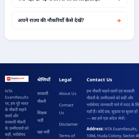
अपने राज्य की नौकरियाँ कैसे देखें?
श्रेणियाँ
Legal
Contact Us
हम नौकरी चाहने वालों एवं सरकारी
NTA
सरकारी
About Us
ExamResults
नौकरी के उम्मीदवारों को सही और
नौकरी
पर, हम पूरे भारत
भरोसेमंद जानकारी पाने में मदद के ल
Contact
के नौकरी चाहने
यहाँ हैं। कोई प्रश्न, सुझाव या सुधार हो
शिक्षक
Us
वालों और
— बस हमें एक संदेश भेजें।
भर्ती
सरकारी नौकरी
Disclaimer
के उम्मीदवारों को
Address:
NTA ExamResults,
रक्षा भर्ती
सही, भरोसेमंद
Terms of
1094, Huda Colony, Sector 46