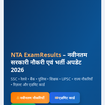
NTA ExamResults
– नवीनतम
सरकारी नौकरी एवं भर्ती अपडेट
2026
SSC • रेलवे • बैंक • पुलिस • शिक्षक • UPSC • राज्य नौकरियाँ
• रिज़ल्ट और एडमिट कार्ड
नवीनतम नौकरियाँ
एडमिट कार्ड