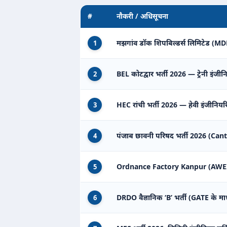
#
नौकरी / अधिसूचना
मझगांव डॉक शिपबिल्डर्स लिमिटेड (MDL) 
1
BEL कोटद्वार भर्ती 2026 — ट्रेनी इंजीन
2
HEC रांची भर्ती 2026 — हेवी इंजीनियरिंग
3
पंजाब छावनी परिषद भर्ती 2026 (Can
4
Ordnance Factory Kanpur (AWEIL) म
5
DRDO वैज्ञानिक ‘B’ भर्ती (GATE के मा
6