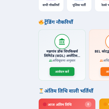
सभी नौकरियाँ
पुलिस भर्ती
रेलवे भ
ट्रेंडिंग नौकरियाँ
मझगांव डॉक शिपबिल्डर्स
BEL कोटद्
लिमिटेड (MDL) अपरेंटिस…
अधिसूचना अनुसार
अधि
आवेदन करें
आव
अंतिम तिथि वाली भर्तियाँ
आज अंतिम तिथि
0