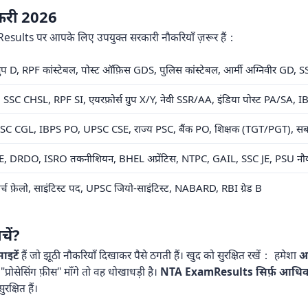
ौकरी 2026
sults पर आपके लिए उपयुक्त सरकारी नौकरियाँ ज़रूर हैं：
ग्रुप D, RPF कांस्टेबल, पोस्ट ऑफ़िस GDS, पुलिस कांस्टेबल, आर्मी अग्निवीर GD
SC CHSL, RPF SI, एयरफ़ोर्स ग्रुप X/Y, नेवी SSR/AA, इंडिया पोस्ट PA/SA, IBP
SC CGL, IBPS PO, UPSC CSE, राज्य PSC, बैंक PO, शिक्षक (TGT/PGT), सब-इं
, DRDO, ISRO तकनीशियन, BHEL अप्रेंटिस, NTPC, GAIL, SSC JE, PSU नौक
रिसर्च फ़ेलो, साइंटिस्ट पद, UPSC जियो-साइंटिस्ट, NABARD, RBI ग्रेड B
चें?
ाइटें
हैं जो झूठी नौकरियाँ दिखाकर पैसे ठगती हैं। खुद को सुरक्षित रखें： हमेशा
आ
"प्रोसेसिंग फ़ीस" माँगे तो वह धोखाधड़ी है।
NTA ExamResults सिर्फ़ आधिका
्षित हैं।