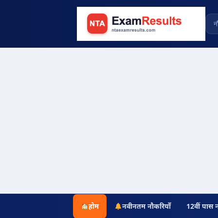
होम
नवीनतम नौकरियाँ
12वीं पास 