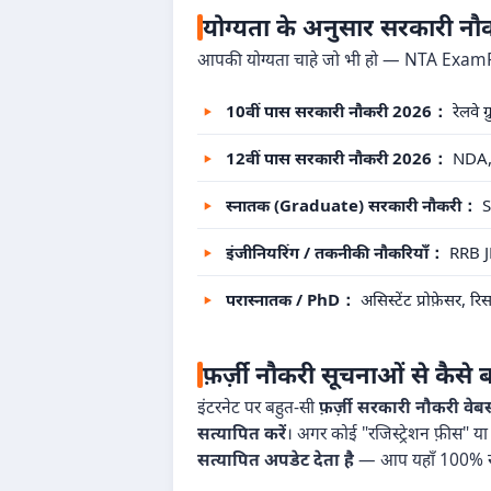
योग्यता के अनुसार सरकारी न
आपकी योग्यता चाहे जो भी हो — NTA ExamRe
10वीं पास सरकारी नौकरी 2026：
रेलवे 
12वीं पास सरकारी नौकरी 2026：
NDA, S
स्नातक (Graduate) सरकारी नौकरी：
S
इंजीनियरिंग / तकनीकी नौकरियाँ：
RRB JE
परास्नातक / PhD：
असिस्टेंट प्रोफ़ेसर, 
फ़र्ज़ी नौकरी सूचनाओं से कैसे ब
इंटरनेट पर बहुत-सी
फ़र्ज़ी सरकारी नौकरी वेबस
सत्यापित करें
। अगर कोई "रजिस्ट्रेशन फ़ीस" या 
सत्यापित अपडेट देता है
— आप यहाँ 100% सुरक