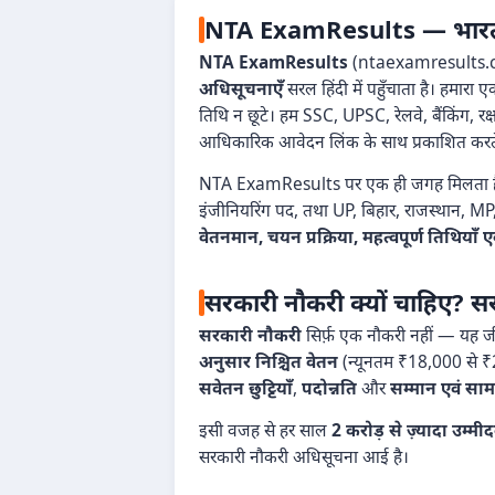
NTA ExamResults — भारत का 
NTA ExamResults
(ntaexamresults.com)
अधिसूचनाएँ
सरल हिंदी में पहुँचाता है। हमार
तिथि न छूटे। हम SSC, UPSC, रेलवे, बैंकिंग, र
आधिकारिक आवेदन लिंक के साथ प्रकाशित करते 
NTA ExamResults पर एक ही जगह मिलता 
इंजीनियरिंग पद, तथा UP, बिहार, राजस्थान, MP, 
वेतनमान, चयन प्रक्रिया, महत्वपूर्ण तिथिय
सरकारी नौकरी क्यों चाहिए? सर
सरकारी नौकरी
सिर्फ़ एक नौकरी नहीं — यह जीव
अनुसार निश्चित वेतन
(न्यूनतम ₹18,000 से 
सवेतन छुट्टियाँ
,
पदोन्नति
और
सम्मान एवं सामा
इसी वजह से हर साल
2 करोड़ से ज़्यादा उम्मी
सरकारी नौकरी अधिसूचना आई है।