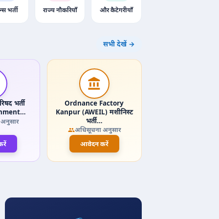
न्स भर्ती
राज्य नौकरियाँ
और कैटेगरीयाँ
सभी देखें →
िषद भर्ती
Ordnance Factory
onment…
Kanpur (AWEIL) मशीनिस्ट
भर्ती…
 अनुसार
अधिसूचना अनुसार
रें
आवेदन करें