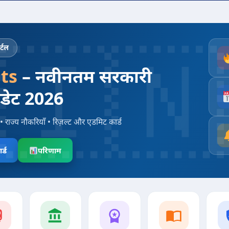
्टल
ts
– नवीनतम सरकारी
पडेट 2026
• राज्य नौकरियाँ • रिज़ल्ट और एडमिट कार्ड
र्ड
परिणाम