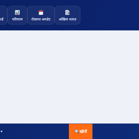
र्ड
परिणाम
रोज़ाना अपडेट
अखिल भारत
 ▾
खोजें