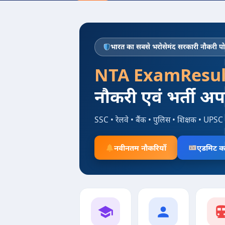
भारत का सबसे भरोसेमंद सरकारी नौकरी पोर
NTA ExamResul
नौकरी एवं भर्ती अ
SSC • रेलवे • बैंक • पुलिस • शिक्षक • UPSC 
नवीनतम नौकरियाँ
एडमिट का