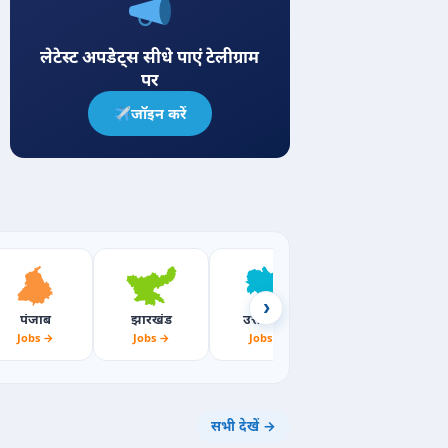
लेटेस्ट अपडेट्स सीधे पाएं टेलीग्राम
पर
जॉइन करें
›
पंजाब
झारखंड
उत्तराखंड
महाराष्ट्र
Jobs →
Jobs →
Jobs →
Jobs →
सभी देखें →