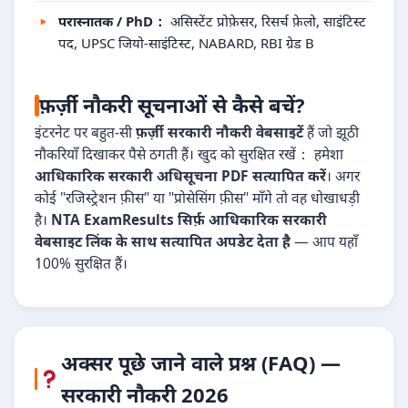
परास्नातक / PhD：
असिस्टेंट प्रोफ़ेसर, रिसर्च फ़ेलो, साइंटिस्ट
पद, UPSC जियो-साइंटिस्ट, NABARD, RBI ग्रेड B
फ़र्ज़ी नौकरी सूचनाओं से कैसे बचें?
इंटरनेट पर बहुत-सी
फ़र्ज़ी सरकारी नौकरी वेबसाइटें
हैं जो झूठी
नौकरियाँ दिखाकर पैसे ठगती हैं। खुद को सुरक्षित रखें： हमेशा
आधिकारिक सरकारी अधिसूचना PDF सत्यापित करें
। अगर
कोई "रजिस्ट्रेशन फ़ीस" या "प्रोसेसिंग फ़ीस" माँगे तो वह धोखाधड़ी
है।
NTA ExamResults सिर्फ़ आधिकारिक सरकारी
वेबसाइट लिंक के साथ सत्यापित अपडेट देता है
— आप यहाँ
100% सुरक्षित हैं।
अक्सर पूछे जाने वाले प्रश्न (FAQ) —
सरकारी नौकरी 2026