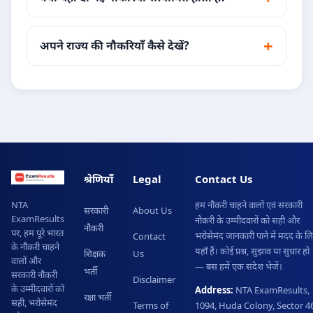
अपने राज्य की नौकरियाँ कैसे देखें?
श्रेणियाँ
Legal
Contact Us
हम नौकरी चाहने वालों एवं सरकारी
NTA
सरकारी
About Us
ExamResults
नौकरी के उम्मीदवारों को सही और
नौकरी
पर, हम पूरे भारत
भरोसेमंद जानकारी पाने में मदद के ल
Contact
के नौकरी चाहने
यहाँ हैं। कोई प्रश्न, सुझाव या सुधार हो
शिक्षक
Us
वालों और
— बस हमें एक संदेश भेजें।
भर्ती
सरकारी नौकरी
Disclaimer
के उम्मीदवारों को
Address:
NTA ExamResults,
रक्षा भर्ती
सही, भरोसेमंद
Terms of
1094, Huda Colony, Sector 46