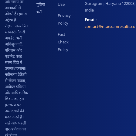
और समय पर
Gurugram, Haryana 122003,
पुलिस
Use
जानकारी से
India
भर्ती
जोड़ते हैं। हमारा
Privacy
Email:
उद्देश्य है —
Policy
रोज़ाना सत्यापित
contact@ntaexamresults.c
सरकारी नौकरी
Fact
अपडेट, भर्ती
Check
अधिसूचनाएँ,
Policy
परिणाम और
एडमिट कार्ड
सरल हिंदी में
उपलब्ध कराना।
नवीनतम वैकेंसी
से लेकर पात्रता,
आवेदन प्रक्रिया
और आधिकारिक
लिंक तक, हम
हर चरण पर
उम्मीदवारों की
मदद करते हैं।
चाहे आप पहली
बार आवेदन कर
रहे हों या