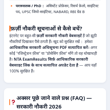
परास्नातक / PhD：
असिस्टेंट प्रोफ़ेसर, रिसर्च फ़ेलो, साइंटिस्ट
पद, UPSC जियो-साइंटिस्ट, NABARD, RBI ग्रेड B
फ़र्ज़ी नौकरी सूचनाओं से कैसे बचें?
इंटरनेट पर बहुत-सी
फ़र्ज़ी सरकारी नौकरी वेबसाइटें
हैं जो झूठी
नौकरियाँ दिखाकर पैसे ठगती हैं। खुद को सुरक्षित रखें： हमेशा
आधिकारिक सरकारी अधिसूचना PDF सत्यापित करें
। अगर
कोई "रजिस्ट्रेशन फ़ीस" या "प्रोसेसिंग फ़ीस" माँगे तो वह धोखाधड़ी
है।
NTA ExamResults सिर्फ़ आधिकारिक सरकारी
वेबसाइट लिंक के साथ सत्यापित अपडेट देता है
— आप यहाँ
100% सुरक्षित हैं।
अक्सर पूछे जाने वाले प्रश्न (FAQ) —
सरकारी नौकरी 2026