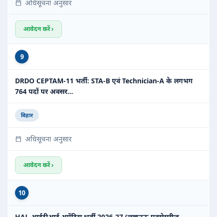
अधिसूचना अनुसार
आवेदन करें ›
9
DRDO CEPTAM-11 भर्ती: STA-B एवं Technician-A के लगभग
764 पदों पर अवसर…
बिहार
अधिसूचना अनुसार
आवेदन करें ›
10
HAL आईटीआई अप्रेंटिस भर्ती 2026-27 (लखनऊ एक्सेसरीज़