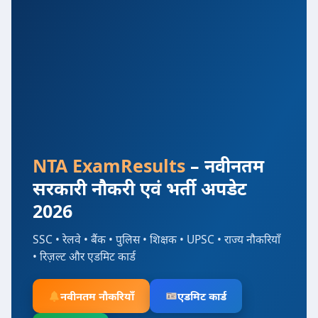
NTA ExamResults
– नवीनतम
सरकारी नौकरी एवं भर्ती अपडेट
2026
SSC • रेलवे • बैंक • पुलिस • शिक्षक • UPSC • राज्य नौकरियाँ
• रिज़ल्ट और एडमिट कार्ड
नवीनतम नौकरियाँ
एडमिट कार्ड