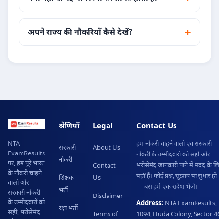
अपने राज्य की नौकरियाँ कैसे देखें?
श्रेणियाँ
Legal
Contact Us
हम नौकरी चाहने वालों एवं सरकारी
NTA
सरकारी
About Us
ExamResults
नौकरी के उम्मीदवारों को सही और
नौकरी
पर, हम पूरे भारत
भरोसेमंद जानकारी पाने में मदद के ल
Contact
के नौकरी चाहने
यहाँ हैं। कोई प्रश्न, सुझाव या सुधार हो
शिक्षक
Us
वालों और
— बस हमें एक संदेश भेजें।
भर्ती
सरकारी नौकरी
Disclaimer
के उम्मीदवारों को
Address:
NTA ExamResults,
रक्षा भर्ती
सही, भरोसेमंद
Terms of
1094, Huda Colony, Sector 46