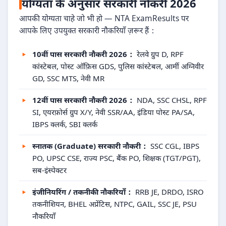
योग्यता के अनुसार सरकारी नौकरी 2026
आपकी योग्यता चाहे जो भी हो — NTA ExamResults पर
आपके लिए उपयुक्त सरकारी नौकरियाँ ज़रूर हैं：
10वीं पास सरकारी नौकरी 2026：
रेलवे ग्रुप D, RPF
कांस्टेबल, पोस्ट ऑफ़िस GDS, पुलिस कांस्टेबल, आर्मी अग्निवीर
GD, SSC MTS, नेवी MR
12वीं पास सरकारी नौकरी 2026：
NDA, SSC CHSL, RPF
SI, एयरफ़ोर्स ग्रुप X/Y, नेवी SSR/AA, इंडिया पोस्ट PA/SA,
IBPS क्लर्क, SBI क्लर्क
स्नातक (Graduate) सरकारी नौकरी：
SSC CGL, IBPS
PO, UPSC CSE, राज्य PSC, बैंक PO, शिक्षक (TGT/PGT),
सब-इंस्पेक्टर
इंजीनियरिंग / तकनीकी नौकरियाँ：
RRB JE, DRDO, ISRO
तकनीशियन, BHEL अप्रेंटिस, NTPC, GAIL, SSC JE, PSU
नौकरियाँ