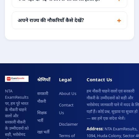
अपने राज्य की नौकरियाँ कैसे देखें?
श्रेणियाँ
Legal
Contact Us
हम नौकरी चाहने वालों एवं सरकारी
NTA
सरकारी
About Us
ExamResults
नौकरी के उम्मीदवारों को सही और
नौकरी
पर, हम पूरे भारत
भरोसेमंद जानकारी पाने में मदद के ल
Contact
के नौकरी चाहने
यहाँ हैं। कोई प्रश्न, सुझाव या सुधार हो
शिक्षक
Us
वालों और
— बस हमें एक संदेश भेजें।
भर्ती
सरकारी नौकरी
Disclaimer
के उम्मीदवारों को
Address:
NTA ExamResults,
रक्षा भर्ती
सही, भरोसेमंद
Terms of
1094, Huda Colony, Sector 46