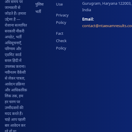
और समय पर
Gurugram, Haryana 122003,
पुलिस
Use
जानकारी से
India
भर्ती
जोड़ते हैं। हमारा
Privacy
Email:
उद्देश्य है —
Policy
रोज़ाना सत्यापित
contact@ntaexamresults.c
सरकारी नौकरी
Fact
अपडेट, भर्ती
Check
अधिसूचनाएँ,
Policy
परिणाम और
एडमिट कार्ड
सरल हिंदी में
उपलब्ध कराना।
नवीनतम वैकेंसी
से लेकर पात्रता,
आवेदन प्रक्रिया
और आधिकारिक
लिंक तक, हम
हर चरण पर
उम्मीदवारों की
मदद करते हैं।
चाहे आप पहली
बार आवेदन कर
रहे हों या