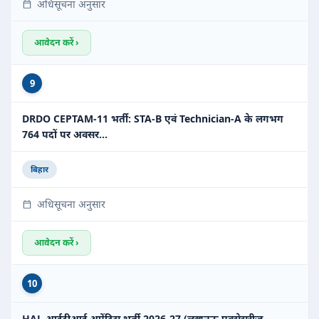
अधिसूचना अनुसार
आवेदन करें ›
9
DRDO CEPTAM-11 भर्ती: STA-B एवं Technician-A के लगभग
764 पदों पर अवसर…
बिहार
अधिसूचना अनुसार
आवेदन करें ›
10
HAL आईटीआई अप्रेंटिस भर्ती 2026-27 (लखनऊ एक्सेसरीज़