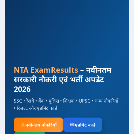
NTA ExamResults
– नवीनतम
सरकारी नौकरी एवं भर्ती अपडेट
2026
SSC • रेलवे • बैंक • पुलिस • शिक्षक • UPSC • राज्य नौकरियाँ
• रिज़ल्ट और एडमिट कार्ड
नवीनतम नौकरियाँ
एडमिट कार्ड