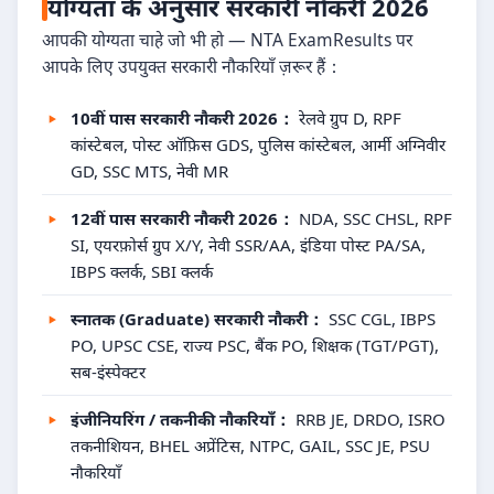
योग्यता के अनुसार सरकारी नौकरी 2026
आपकी योग्यता चाहे जो भी हो — NTA ExamResults पर
आपके लिए उपयुक्त सरकारी नौकरियाँ ज़रूर हैं：
10वीं पास सरकारी नौकरी 2026：
रेलवे ग्रुप D, RPF
कांस्टेबल, पोस्ट ऑफ़िस GDS, पुलिस कांस्टेबल, आर्मी अग्निवीर
GD, SSC MTS, नेवी MR
12वीं पास सरकारी नौकरी 2026：
NDA, SSC CHSL, RPF
SI, एयरफ़ोर्स ग्रुप X/Y, नेवी SSR/AA, इंडिया पोस्ट PA/SA,
IBPS क्लर्क, SBI क्लर्क
स्नातक (Graduate) सरकारी नौकरी：
SSC CGL, IBPS
PO, UPSC CSE, राज्य PSC, बैंक PO, शिक्षक (TGT/PGT),
सब-इंस्पेक्टर
इंजीनियरिंग / तकनीकी नौकरियाँ：
RRB JE, DRDO, ISRO
तकनीशियन, BHEL अप्रेंटिस, NTPC, GAIL, SSC JE, PSU
नौकरियाँ