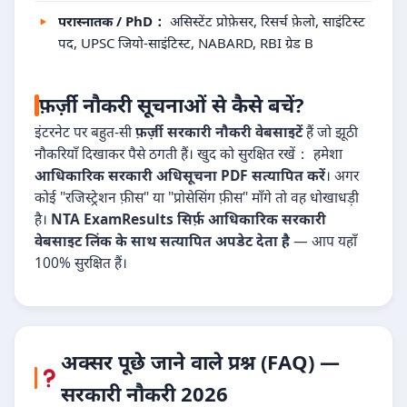
परास्नातक / PhD：
असिस्टेंट प्रोफ़ेसर, रिसर्च फ़ेलो, साइंटिस्ट
पद, UPSC जियो-साइंटिस्ट, NABARD, RBI ग्रेड B
फ़र्ज़ी नौकरी सूचनाओं से कैसे बचें?
इंटरनेट पर बहुत-सी
फ़र्ज़ी सरकारी नौकरी वेबसाइटें
हैं जो झूठी
नौकरियाँ दिखाकर पैसे ठगती हैं। खुद को सुरक्षित रखें： हमेशा
आधिकारिक सरकारी अधिसूचना PDF सत्यापित करें
। अगर
कोई "रजिस्ट्रेशन फ़ीस" या "प्रोसेसिंग फ़ीस" माँगे तो वह धोखाधड़ी
है।
NTA ExamResults सिर्फ़ आधिकारिक सरकारी
वेबसाइट लिंक के साथ सत्यापित अपडेट देता है
— आप यहाँ
100% सुरक्षित हैं।
अक्सर पूछे जाने वाले प्रश्न (FAQ) —
सरकारी नौकरी 2026