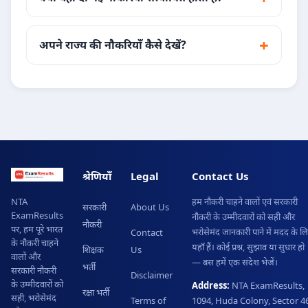
अपने राज्य की नौकरियाँ कैसे देखें?
श्रेणियाँ
Legal
Contact Us
हम नौकरी चाहने वालों एवं सरकारी
NTA
सरकारी
About Us
ExamResults
नौकरी के उम्मीदवारों को सही और
नौकरी
पर, हम पूरे भारत
भरोसेमंद जानकारी पाने में मदद के ल
Contact
के नौकरी चाहने
यहाँ हैं। कोई प्रश्न, सुझाव या सुधार हो
शिक्षक
Us
वालों और
— बस हमें एक संदेश भेजें।
भर्ती
सरकारी नौकरी
Disclaimer
के उम्मीदवारों को
Address:
NTA ExamResults,
रक्षा भर्ती
सही, भरोसेमंद
Terms of
1094, Huda Colony, Sector 46