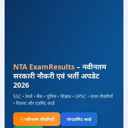
NTA ExamResults
– नवीनतम
सरकारी नौकरी एवं भर्ती अपडेट
2026
SSC • रेलवे • बैंक • पुलिस • शिक्षक • UPSC • राज्य नौकरियाँ
• रिज़ल्ट और एडमिट कार्ड
नवीनतम नौकरियाँ
एडमिट कार्ड