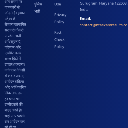
और समय पर
Gurugram, Haryana 122003,
पुलिस
Use
जानकारी से
India
भर्ती
जोड़ते हैं। हमारा
Privacy
Email:
उद्देश्य है —
Policy
रोज़ाना सत्यापित
contact@ntaexamresults.c
सरकारी नौकरी
Fact
अपडेट, भर्ती
Check
अधिसूचनाएँ,
Policy
परिणाम और
एडमिट कार्ड
सरल हिंदी में
उपलब्ध कराना।
नवीनतम वैकेंसी
से लेकर पात्रता,
आवेदन प्रक्रिया
और आधिकारिक
लिंक तक, हम
हर चरण पर
उम्मीदवारों की
मदद करते हैं।
चाहे आप पहली
बार आवेदन कर
रहे हों या