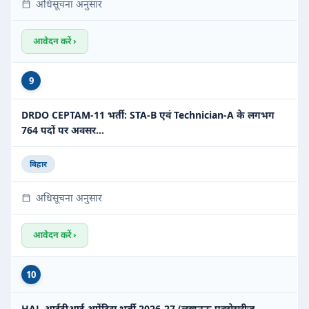
अधिसूचना अनुसार
आवेदन करें ›
9
DRDO CEPTAM-11 भर्ती: STA-B एवं Technician-A के लगभग
764 पदों पर अवसर…
बिहार
अधिसूचना अनुसार
आवेदन करें ›
10
HAL आईटीआई अप्रेंटिस भर्ती 2026-27 (लखनऊ एक्सेसरीज़