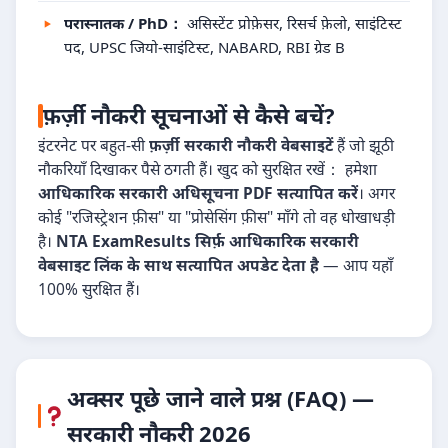
परास्नातक / PhD：
असिस्टेंट प्रोफ़ेसर, रिसर्च फ़ेलो, साइंटिस्ट
पद, UPSC जियो-साइंटिस्ट, NABARD, RBI ग्रेड B
फ़र्ज़ी नौकरी सूचनाओं से कैसे बचें?
इंटरनेट पर बहुत-सी
फ़र्ज़ी सरकारी नौकरी वेबसाइटें
हैं जो झूठी
नौकरियाँ दिखाकर पैसे ठगती हैं। खुद को सुरक्षित रखें： हमेशा
आधिकारिक सरकारी अधिसूचना PDF सत्यापित करें
। अगर
कोई "रजिस्ट्रेशन फ़ीस" या "प्रोसेसिंग फ़ीस" माँगे तो वह धोखाधड़ी
है।
NTA ExamResults सिर्फ़ आधिकारिक सरकारी
वेबसाइट लिंक के साथ सत्यापित अपडेट देता है
— आप यहाँ
100% सुरक्षित हैं।
अक्सर पूछे जाने वाले प्रश्न (FAQ) —
सरकारी नौकरी 2026