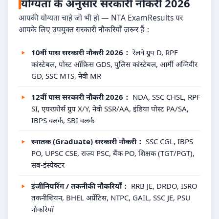
योग्यता के अनुसार सरकारी नौकरी 2026
आपकी योग्यता चाहे जो भी हो — NTA ExamResults पर
आपके लिए उपयुक्त सरकारी नौकरियाँ ज़रूर हैं：
10वीं पास सरकारी नौकरी 2026：
रेलवे ग्रुप D, RPF
कांस्टेबल, पोस्ट ऑफ़िस GDS, पुलिस कांस्टेबल, आर्मी अग्निवीर
GD, SSC MTS, नेवी MR
12वीं पास सरकारी नौकरी 2026：
NDA, SSC CHSL, RPF
SI, एयरफ़ोर्स ग्रुप X/Y, नेवी SSR/AA, इंडिया पोस्ट PA/SA,
IBPS क्लर्क, SBI क्लर्क
स्नातक (Graduate) सरकारी नौकरी：
SSC CGL, IBPS
PO, UPSC CSE, राज्य PSC, बैंक PO, शिक्षक (TGT/PGT),
सब-इंस्पेक्टर
इंजीनियरिंग / तकनीकी नौकरियाँ：
RRB JE, DRDO, ISRO
तकनीशियन, BHEL अप्रेंटिस, NTPC, GAIL, SSC JE, PSU
नौकरियाँ