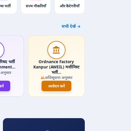
न्स भर्ती
राज्य नौकरियाँ
और कैटेगरीयाँ
सभी देखें →
िषद भर्ती
Ordnance Factory
onment…
Kanpur (AWEIL) मशीनिस्ट
भर्ती…
 अनुसार
अधिसूचना अनुसार
रें
आवेदन करें