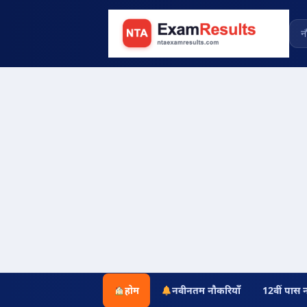
होम
नवीनतम नौकरियाँ
12वीं पास 