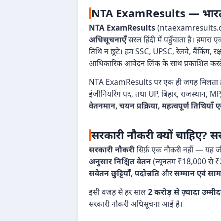
NTA ExamResults — भारत का 
NTA ExamResults
(ntaexamresults.com)
अधिसूचनाएँ
सरल हिंदी में पहुँचाता है। हमार
तिथि न छूटे। हम SSC, UPSC, रेलवे, बैंकिंग, र
आधिकारिक आवेदन लिंक के साथ प्रकाशित करते 
NTA ExamResults पर एक ही जगह मिलता 
इंजीनियरिंग पद, तथा UP, बिहार, राजस्थान, MP, 
वेतनमान, चयन प्रक्रिया, महत्वपूर्ण तिथिय
सरकारी नौकरी क्यों चाहिए? सर
सरकारी नौकरी
सिर्फ़ एक नौकरी नहीं — यह जीव
अनुसार निश्चित वेतन
(न्यूनतम ₹18,000 से 
सवेतन छुट्टियाँ
,
पदोन्नति
और
सम्मान एवं सामा
इसी वजह से हर साल
2 करोड़ से ज़्यादा उम्मी
सरकारी नौकरी अधिसूचना आई है।