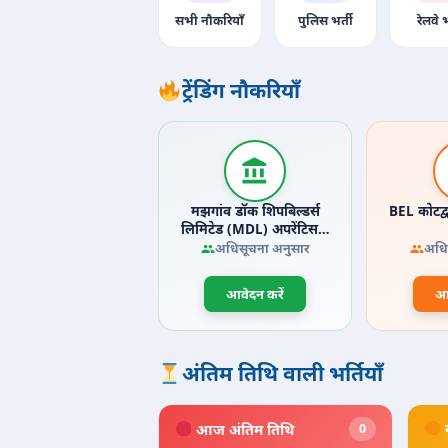
सभी नौकरियाँ
पुलिस भर्ती
रेलवे भ
ट्रेंडिंग नौकरियाँ
मझगांव डॉक शिपबिल्डर्स
BEL कोटद्
लिमिटेड (MDL) अपरेंटिस…
अधिसूचना अनुसार
अधि
आवेदन करें
आव
अंतिम तिथि वाली भर्तियाँ
आज अंतिम तिथि
0