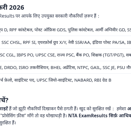
ौकरी 2026
sults पर आपके लिए उपयुक्त सरकारी नौकरियाँ ज़रूर हैं：
ग्रुप D, RPF कांस्टेबल, पोस्ट ऑफ़िस GDS, पुलिस कांस्टेबल, आर्मी अग्निवीर GD
SC CHSL, RPF SI, एयरफ़ोर्स ग्रुप X/Y, नेवी SSR/AA, इंडिया पोस्ट PA/SA, IBP
SC CGL, IBPS PO, UPSC CSE, राज्य PSC, बैंक PO, शिक्षक (TGT/PGT), सब-इं
, DRDO, ISRO तकनीशियन, BHEL अप्रेंटिस, NTPC, GAIL, SSC JE, PSU नौक
रिसर्च फ़ेलो, साइंटिस्ट पद, UPSC जियो-साइंटिस्ट, NABARD, RBI ग्रेड B
चें?
ाइटें
हैं जो झूठी नौकरियाँ दिखाकर पैसे ठगती हैं। खुद को सुरक्षित रखें： हमेशा
आ
"प्रोसेसिंग फ़ीस" माँगे तो वह धोखाधड़ी है।
NTA ExamResults सिर्फ़ आधिका
्षित हैं।