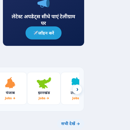
लेटेस्ट अपडेट्स सीधे पाएं टेलीग्राम
पर
जॉइन करें
›
पंजाब
झारखंड
उत्तराखंड
महाराष्ट्र
Jobs →
Jobs →
Jobs →
Jobs →
सभी देखें →