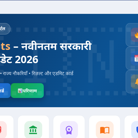
्टल
ts
– नवीनतम सरकारी
पडेट 2026
• राज्य नौकरियाँ • रिज़ल्ट और एडमिट कार्ड
र्ड
परिणाम