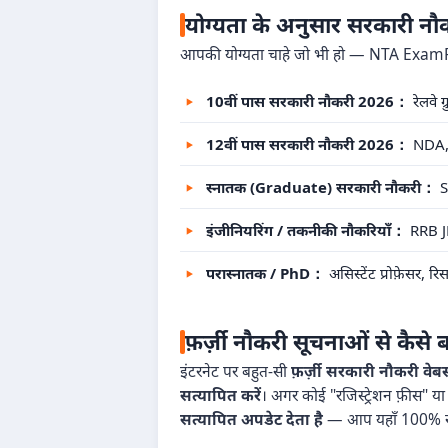
योग्यता के अनुसार सरकारी न
आपकी योग्यता चाहे जो भी हो — NTA ExamRe
10वीं पास सरकारी नौकरी 2026：
रेलवे 
12वीं पास सरकारी नौकरी 2026：
NDA, S
स्नातक (Graduate) सरकारी नौकरी：
S
इंजीनियरिंग / तकनीकी नौकरियाँ：
RRB JE
परास्नातक / PhD：
असिस्टेंट प्रोफ़ेसर, 
फ़र्ज़ी नौकरी सूचनाओं से कैसे ब
इंटरनेट पर बहुत-सी
फ़र्ज़ी सरकारी नौकरी वेबस
सत्यापित करें
। अगर कोई "रजिस्ट्रेशन फ़ीस" या 
सत्यापित अपडेट देता है
— आप यहाँ 100% सुरक