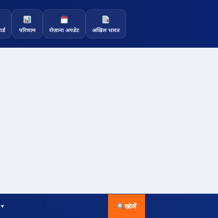
र्ड
परिणाम
रोज़ाना अपडेट
अखिल भारत
 ▾
खोजें