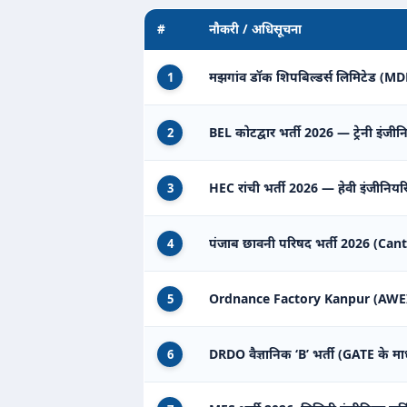
#
नौकरी / अधिसूचना
मझगांव डॉक शिपबिल्डर्स लिमिटेड (MDL) 
1
BEL कोटद्वार भर्ती 2026 — ट्रेनी इंजीन
2
HEC रांची भर्ती 2026 — हेवी इंजीनियरिंग
3
पंजाब छावनी परिषद भर्ती 2026 (Can
4
Ordnance Factory Kanpur (AWEIL) म
5
DRDO वैज्ञानिक ‘B’ भर्ती (GATE के मा
6