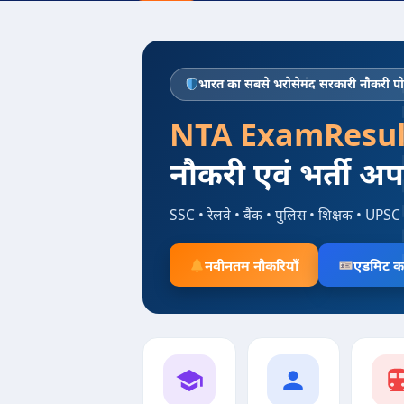
भारत का सबसे भरोसेमंद सरकारी नौकरी पोर
NTA ExamResul
नौकरी एवं भर्ती अ
SSC • रेलवे • बैंक • पुलिस • शिक्षक • UPSC 
नवीनतम नौकरियाँ
एडमिट का