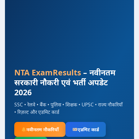
NTA ExamResults
– नवीनतम
सरकारी नौकरी एवं भर्ती अपडेट
2026
SSC • रेलवे • बैंक • पुलिस • शिक्षक • UPSC • राज्य नौकरियाँ
• रिज़ल्ट और एडमिट कार्ड
नवीनतम नौकरियाँ
एडमिट कार्ड