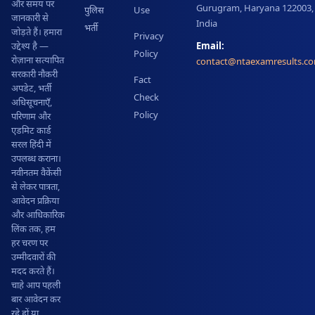
और समय पर
Gurugram, Haryana 122003,
पुलिस
Use
जानकारी से
India
भर्ती
जोड़ते हैं। हमारा
Privacy
Email:
उद्देश्य है —
Policy
रोज़ाना सत्यापित
contact@ntaexamresults.c
सरकारी नौकरी
Fact
अपडेट, भर्ती
Check
अधिसूचनाएँ,
Policy
परिणाम और
एडमिट कार्ड
सरल हिंदी में
उपलब्ध कराना।
नवीनतम वैकेंसी
से लेकर पात्रता,
आवेदन प्रक्रिया
और आधिकारिक
लिंक तक, हम
हर चरण पर
उम्मीदवारों की
मदद करते हैं।
चाहे आप पहली
बार आवेदन कर
रहे हों या