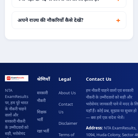
अपने राज्य की नौकरियाँ कैसे देखें?
श्रेणियाँ
Legal
Contact Us
हम नौकरी चाहने वालों एवं सरकारी
NTA
सरकारी
About Us
ExamResults
नौकरी के उम्मीदवारों को सही और
नौकरी
पर, हम पूरे भारत
भरोसेमंद जानकारी पाने में मदद के ल
Contact
के नौकरी चाहने
यहाँ हैं। कोई प्रश्न, सुझाव या सुधार हो
शिक्षक
Us
वालों और
— बस हमें एक संदेश भेजें।
भर्ती
सरकारी नौकरी
Disclaimer
के उम्मीदवारों को
Address:
NTA ExamResults,
रक्षा भर्ती
सही, भरोसेमंद
Terms of
1094, Huda Colony, Sector 46