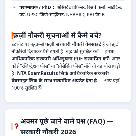
परास्नातक / PhD：
असिस्टेंट प्रोफ़ेसर, रिसर्च फ़ेलो, साइंटिस्ट
पद, UPSC जियो-साइंटिस्ट, NABARD, RBI ग्रेड B
फ़र्ज़ी नौकरी सूचनाओं से कैसे बचें?
इंटरनेट पर बहुत-सी
फ़र्ज़ी सरकारी नौकरी वेबसाइटें
हैं जो झूठी
नौकरियाँ दिखाकर पैसे ठगती हैं। खुद को सुरक्षित रखें： हमेशा
आधिकारिक सरकारी अधिसूचना PDF सत्यापित करें
। अगर
कोई "रजिस्ट्रेशन फ़ीस" या "प्रोसेसिंग फ़ीस" माँगे तो वह धोखाधड़ी
है।
NTA ExamResults सिर्फ़ आधिकारिक सरकारी
वेबसाइट लिंक के साथ सत्यापित अपडेट देता है
— आप यहाँ
100% सुरक्षित हैं।
अक्सर पूछे जाने वाले प्रश्न (FAQ) —
सरकारी नौकरी 2026