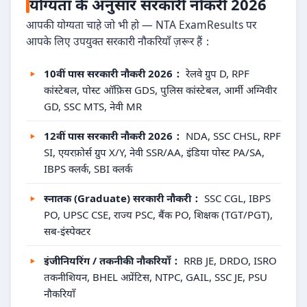
योग्यता के अनुसार सरकारी नौकरी 2026
आपकी योग्यता चाहे जो भी हो — NTA ExamResults पर
आपके लिए उपयुक्त सरकारी नौकरियाँ ज़रूर हैं：
10वीं पास सरकारी नौकरी 2026：
रेलवे ग्रुप D, RPF
कांस्टेबल, पोस्ट ऑफ़िस GDS, पुलिस कांस्टेबल, आर्मी अग्निवीर
GD, SSC MTS, नेवी MR
12वीं पास सरकारी नौकरी 2026：
NDA, SSC CHSL, RPF
SI, एयरफ़ोर्स ग्रुप X/Y, नेवी SSR/AA, इंडिया पोस्ट PA/SA,
IBPS क्लर्क, SBI क्लर्क
स्नातक (Graduate) सरकारी नौकरी：
SSC CGL, IBPS
PO, UPSC CSE, राज्य PSC, बैंक PO, शिक्षक (TGT/PGT),
सब-इंस्पेक्टर
इंजीनियरिंग / तकनीकी नौकरियाँ：
RRB JE, DRDO, ISRO
तकनीशियन, BHEL अप्रेंटिस, NTPC, GAIL, SSC JE, PSU
नौकरियाँ