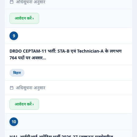
अधिसूचना अनुसार
आवेदन करें ›
9
DRDO CEPTAM-11 भर्ती: STA-B एवं Technician-A के लगभग
764 पदों पर अवसर…
बिहार
अधिसूचना अनुसार
आवेदन करें ›
10
HAL आईटीआई अप्रेंटिस भर्ती 2026-27 (लखनऊ एक्सेसरीज़