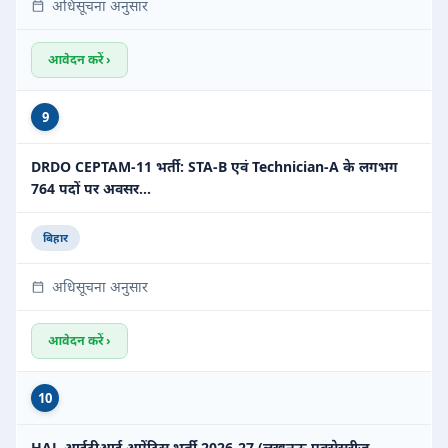
अधिसूचना अनुसार
आवेदन करें ›
9
DRDO CEPTAM-11 भर्ती: STA-B एवं Technician-A के लगभग
764 पदों पर अवसर…
बिहार
अधिसूचना अनुसार
आवेदन करें ›
10
HAL आईटीआई अप्रेंटिस भर्ती 2026-27 (लखनऊ एक्सेसरीज़