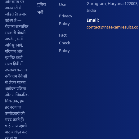
और समय पर
Gurugram, Haryana 122003,
पुलिस
Use
जानकारी से
India
भर्ती
जोड़ते हैं। हमारा
Privacy
Email:
उद्देश्य है —
Policy
रोज़ाना सत्यापित
contact@ntaexamresults.c
सरकारी नौकरी
Fact
अपडेट, भर्ती
Check
अधिसूचनाएँ,
Policy
परिणाम और
एडमिट कार्ड
सरल हिंदी में
उपलब्ध कराना।
नवीनतम वैकेंसी
से लेकर पात्रता,
आवेदन प्रक्रिया
और आधिकारिक
लिंक तक, हम
हर चरण पर
उम्मीदवारों की
मदद करते हैं।
चाहे आप पहली
बार आवेदन कर
रहे हों या