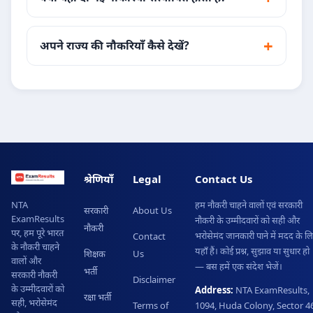
अपने राज्य की नौकरियाँ कैसे देखें?
श्रेणियाँ
Legal
Contact Us
हम नौकरी चाहने वालों एवं सरकारी
NTA
सरकारी
About Us
ExamResults
नौकरी के उम्मीदवारों को सही और
नौकरी
पर, हम पूरे भारत
भरोसेमंद जानकारी पाने में मदद के ल
Contact
के नौकरी चाहने
यहाँ हैं। कोई प्रश्न, सुझाव या सुधार हो
शिक्षक
Us
वालों और
— बस हमें एक संदेश भेजें।
भर्ती
सरकारी नौकरी
Disclaimer
के उम्मीदवारों को
Address:
NTA ExamResults,
रक्षा भर्ती
सही, भरोसेमंद
Terms of
1094, Huda Colony, Sector 46