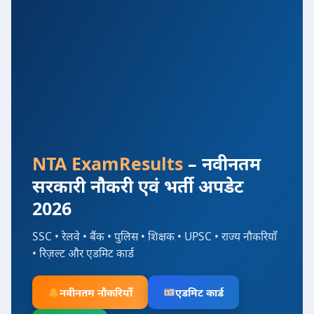
NTA ExamResults
– नवीनतम
सरकारी नौकरी एवं भर्ती अपडेट
2026
SSC • रेलवे • बैंक • पुलिस • शिक्षक • UPSC • राज्य नौकरियाँ
• रिज़ल्ट और एडमिट कार्ड
नवीनतम नौकरियाँ
एडमिट कार्ड