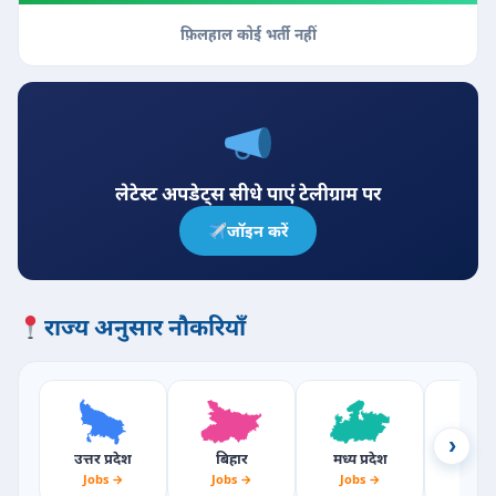
फ़िलहाल कोई भर्ती नहीं
लेटेस्ट अपडेट्स सीधे पाएं टेलीग्राम पर
जॉइन करें
राज्य अनुसार नौकरियाँ
›
उत्तर प्रदेश
बिहार
मध्य प्रदेश
राजस्
Jobs →
Jobs →
Jobs →
Jobs