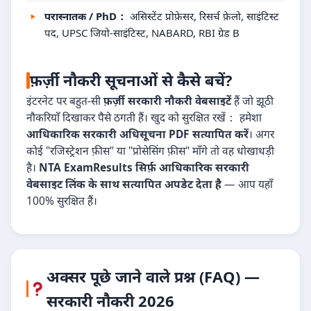
परास्नातक / PhD：
असिस्टेंट प्रोफ़ेसर, रिसर्च फ़ेलो, साइंटिस्ट
पद, UPSC जियो-साइंटिस्ट, NABARD, RBI ग्रेड B
फ़र्ज़ी नौकरी सूचनाओं से कैसे बचें?
इंटरनेट पर बहुत-सी
फ़र्ज़ी सरकारी नौकरी वेबसाइटें
हैं जो झूठी
नौकरियाँ दिखाकर पैसे ठगती हैं। खुद को सुरक्षित रखें： हमेशा
आधिकारिक सरकारी अधिसूचना PDF सत्यापित करें
। अगर
कोई "रजिस्ट्रेशन फ़ीस" या "प्रोसेसिंग फ़ीस" माँगे तो वह धोखाधड़ी
है।
NTA ExamResults सिर्फ़ आधिकारिक सरकारी
वेबसाइट लिंक के साथ सत्यापित अपडेट देता है
— आप यहाँ
100% सुरक्षित हैं।
अक्सर पूछे जाने वाले प्रश्न (FAQ) —
सरकारी नौकरी 2026