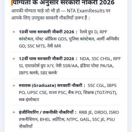
योग्यता के अनुसार सरकारी नौकरी 2026
आपकी योग्यता चाहे जो भी हो — NTA ExamResults पर
आपके लिए उपयुक्त सरकारी नौकरियाँ ज़रूर हैं：
10वीं पास सरकारी नौकरी 2026：
रेलवे ग्रुप D, RPF
कांस्टेबल, पोस्ट ऑफ़िस GDS, पुलिस कांस्टेबल, आर्मी अग्निवीर
GD, SSC MTS, नेवी MR
12वीं पास सरकारी नौकरी 2026：
NDA, SSC CHSL, RPF
SI, एयरफ़ोर्स ग्रुप X/Y, नेवी SSR/AA, इंडिया पोस्ट PA/SA,
IBPS क्लर्क, SBI क्लर्क
स्नातक (Graduate) सरकारी नौकरी：
SSC CGL, IBPS
PO, UPSC CSE, राज्य PSC, बैंक PO, शिक्षक (TGT/PGT),
सब-इंस्पेक्टर
इंजीनियरिंग / तकनीकी नौकरियाँ：
RRB JE, DRDO, ISRO
तकनीशियन, BHEL अप्रेंटिस, NTPC, GAIL, SSC JE, PSU
नौकरियाँ