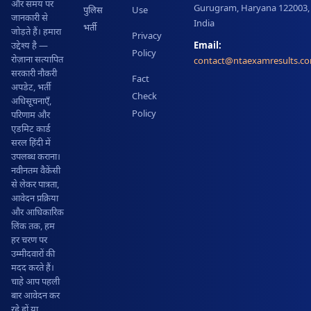
और समय पर
Gurugram, Haryana 122003,
पुलिस
Use
जानकारी से
India
भर्ती
जोड़ते हैं। हमारा
Privacy
Email:
उद्देश्य है —
Policy
रोज़ाना सत्यापित
contact@ntaexamresults.c
सरकारी नौकरी
Fact
अपडेट, भर्ती
Check
अधिसूचनाएँ,
Policy
परिणाम और
एडमिट कार्ड
सरल हिंदी में
उपलब्ध कराना।
नवीनतम वैकेंसी
से लेकर पात्रता,
आवेदन प्रक्रिया
और आधिकारिक
लिंक तक, हम
हर चरण पर
उम्मीदवारों की
मदद करते हैं।
चाहे आप पहली
बार आवेदन कर
रहे हों या