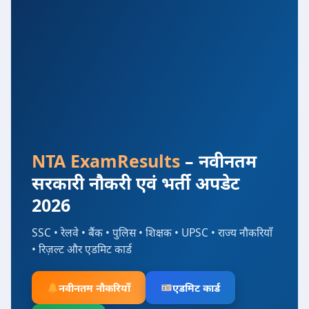
NTA ExamResults
– नवीनतम
सरकारी नौकरी एवं भर्ती अपडेट
2026
SSC • रेलवे • बैंक • पुलिस • शिक्षक • UPSC • राज्य नौकरियाँ
• रिज़ल्ट और एडमिट कार्ड
नवीनतम नौकरियाँ
एडमिट कार्ड