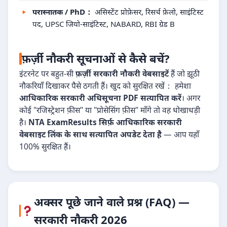
परास्नातक / PhD：
असिस्टेंट प्रोफ़ेसर, रिसर्च फ़ेलो, साइंटिस्ट
पद, UPSC जियो-साइंटिस्ट, NABARD, RBI ग्रेड B
फ़र्ज़ी नौकरी सूचनाओं से कैसे बचें?
इंटरनेट पर बहुत-सी
फ़र्ज़ी सरकारी नौकरी वेबसाइटें
हैं जो झूठी
नौकरियाँ दिखाकर पैसे ठगती हैं। खुद को सुरक्षित रखें： हमेशा
आधिकारिक सरकारी अधिसूचना PDF सत्यापित करें
। अगर
कोई "रजिस्ट्रेशन फ़ीस" या "प्रोसेसिंग फ़ीस" माँगे तो वह धोखाधड़ी
है।
NTA ExamResults सिर्फ़ आधिकारिक सरकारी
वेबसाइट लिंक के साथ सत्यापित अपडेट देता है
— आप यहाँ
100% सुरक्षित हैं।
अक्सर पूछे जाने वाले प्रश्न (FAQ) —
सरकारी नौकरी 2026