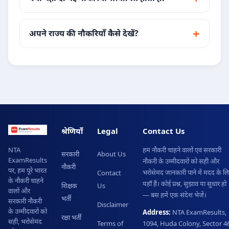
अपने राज्य की नौकरियाँ कैसे देखें?
श्रेणियाँ
Legal
Contact Us
हम नौकरी चाहने वालों एवं सरकारी
NTA
सरकारी
About Us
ExamResults
नौकरी के उम्मीदवारों को सही और
नौकरी
पर, हम पूरे भारत
भरोसेमंद जानकारी पाने में मदद के ल
Contact
के नौकरी चाहने
यहाँ हैं। कोई प्रश्न, सुझाव या सुधार हो
शिक्षक
Us
वालों और
— बस हमें एक संदेश भेजें।
भर्ती
सरकारी नौकरी
Disclaimer
के उम्मीदवारों को
Address:
NTA ExamResults,
रक्षा भर्ती
सही, भरोसेमंद
Terms of
1094, Huda Colony, Sector 46