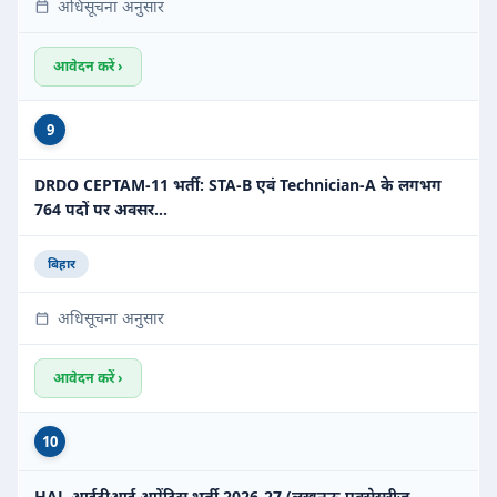
अधिसूचना अनुसार
आवेदन करें ›
9
DRDO CEPTAM-11 भर्ती: STA-B एवं Technician-A के लगभग
764 पदों पर अवसर…
बिहार
अधिसूचना अनुसार
आवेदन करें ›
10
HAL आईटीआई अप्रेंटिस भर्ती 2026-27 (लखनऊ एक्सेसरीज़