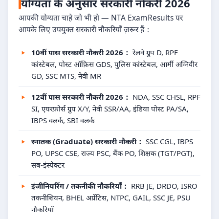
योग्यता के अनुसार सरकारी नौकरी 2026
आपकी योग्यता चाहे जो भी हो — NTA ExamResults पर
आपके लिए उपयुक्त सरकारी नौकरियाँ ज़रूर हैं：
10वीं पास सरकारी नौकरी 2026：
रेलवे ग्रुप D, RPF
कांस्टेबल, पोस्ट ऑफ़िस GDS, पुलिस कांस्टेबल, आर्मी अग्निवीर
GD, SSC MTS, नेवी MR
12वीं पास सरकारी नौकरी 2026：
NDA, SSC CHSL, RPF
SI, एयरफ़ोर्स ग्रुप X/Y, नेवी SSR/AA, इंडिया पोस्ट PA/SA,
IBPS क्लर्क, SBI क्लर्क
स्नातक (Graduate) सरकारी नौकरी：
SSC CGL, IBPS
PO, UPSC CSE, राज्य PSC, बैंक PO, शिक्षक (TGT/PGT),
सब-इंस्पेक्टर
इंजीनियरिंग / तकनीकी नौकरियाँ：
RRB JE, DRDO, ISRO
तकनीशियन, BHEL अप्रेंटिस, NTPC, GAIL, SSC JE, PSU
नौकरियाँ