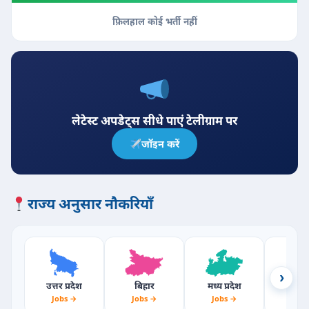
फ़िलहाल कोई भर्ती नहीं
लेटेस्ट अपडेट्स सीधे पाएं टेलीग्राम पर
जॉइन करें
राज्य अनुसार नौकरियाँ
›
उत्तर प्रदेश
बिहार
मध्य प्रदेश
राजस्
Jobs →
Jobs →
Jobs →
Jobs