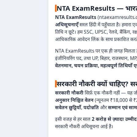
NTA ExamResults — भारत का 
NTA ExamResults
(ntaexamresults.com)
अधिसूचनाएँ
सरल हिंदी में पहुँचाता है। हमार
तिथि न छूटे। हम SSC, UPSC, रेलवे, बैंकिंग, र
आधिकारिक आवेदन लिंक के साथ प्रकाशित करते 
NTA ExamResults पर एक ही जगह मिलता 
इंजीनियरिंग पद, तथा UP, बिहार, राजस्थान, MP, 
वेतनमान, चयन प्रक्रिया, महत्वपूर्ण तिथिय
सरकारी नौकरी क्यों चाहिए? सर
सरकारी नौकरी
सिर्फ़ एक नौकरी नहीं — यह जीव
अनुसार निश्चित वेतन
(न्यूनतम ₹18,000 से 
सवेतन छुट्टियाँ
,
पदोन्नति
और
सम्मान एवं सामा
इसी वजह से हर साल
2 करोड़ से ज़्यादा उम्मी
सरकारी नौकरी अधिसूचना आई है।