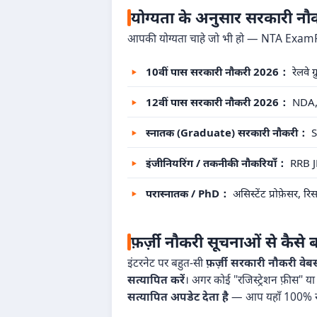
योग्यता के अनुसार सरकारी न
आपकी योग्यता चाहे जो भी हो — NTA ExamRe
10वीं पास सरकारी नौकरी 2026：
रेलवे 
12वीं पास सरकारी नौकरी 2026：
NDA, S
स्नातक (Graduate) सरकारी नौकरी：
S
इंजीनियरिंग / तकनीकी नौकरियाँ：
RRB JE
परास्नातक / PhD：
असिस्टेंट प्रोफ़ेसर, 
फ़र्ज़ी नौकरी सूचनाओं से कैसे ब
इंटरनेट पर बहुत-सी
फ़र्ज़ी सरकारी नौकरी वेबस
सत्यापित करें
। अगर कोई "रजिस्ट्रेशन फ़ीस" या 
सत्यापित अपडेट देता है
— आप यहाँ 100% सुरक