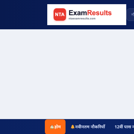
होम
नवीनतम नौकरियाँ
12वीं पास 