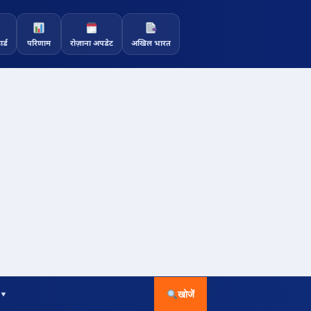
र्ड
परिणाम
रोज़ाना अपडेट
अखिल भारत
 ▾
खोजें