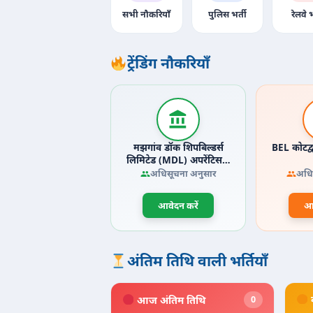
सभी नौकरियाँ
पुलिस भर्ती
रेलवे भ
ट्रेंडिंग नौकरियाँ
मझगांव डॉक शिपबिल्डर्स
BEL कोटद्
लिमिटेड (MDL) अपरेंटिस…
अधिसूचना अनुसार
अधि
आवेदन करें
आव
अंतिम तिथि वाली भर्तियाँ
आज अंतिम तिथि
0