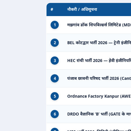
#
नौकरी / अधिसूचना
मझगांव डॉक शिपबिल्डर्स लिमिटेड (MDL) 
1
BEL कोटद्वार भर्ती 2026 — ट्रेनी इंजीन
2
HEC रांची भर्ती 2026 — हेवी इंजीनियरिंग
3
पंजाब छावनी परिषद भर्ती 2026 (Can
4
Ordnance Factory Kanpur (AWEIL) म
5
DRDO वैज्ञानिक ‘B’ भर्ती (GATE के मा
6