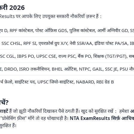
ौकरी 2026
sults पर आपके लिए उपयुक्त सरकारी नौकरियाँ ज़रूर हैं：
ग्रुप D, RPF कांस्टेबल, पोस्ट ऑफ़िस GDS, पुलिस कांस्टेबल, आर्मी अग्निवीर GD
SC CHSL, RPF SI, एयरफ़ोर्स ग्रुप X/Y, नेवी SSR/AA, इंडिया पोस्ट PA/SA, IBP
SC CGL, IBPS PO, UPSC CSE, राज्य PSC, बैंक PO, शिक्षक (TGT/PGT), सब-इं
, DRDO, ISRO तकनीशियन, BHEL अप्रेंटिस, NTPC, GAIL, SSC JE, PSU नौक
रिसर्च फ़ेलो, साइंटिस्ट पद, UPSC जियो-साइंटिस्ट, NABARD, RBI ग्रेड B
चें?
ाइटें
हैं जो झूठी नौकरियाँ दिखाकर पैसे ठगती हैं। खुद को सुरक्षित रखें： हमेशा
आ
"प्रोसेसिंग फ़ीस" माँगे तो वह धोखाधड़ी है।
NTA ExamResults सिर्फ़ आधिका
्षित हैं।