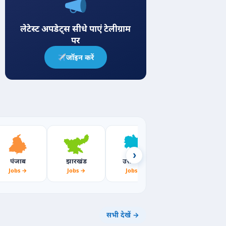
लेटेस्ट अपडेट्स सीधे पाएं टेलीग्राम
पर
जॉइन करें
›
पंजाब
झारखंड
उत्तराखंड
महाराष्ट्र
Jobs →
Jobs →
Jobs →
Jobs →
सभी देखें →