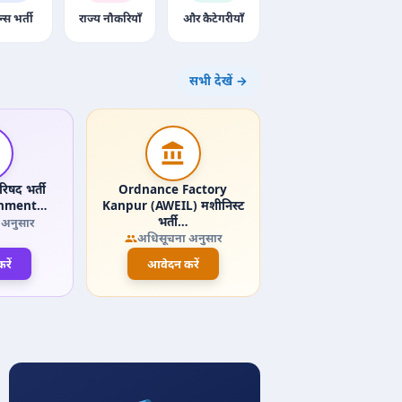
न्स भर्ती
राज्य नौकरियाँ
और कैटेगरीयाँ
सभी देखें →
िषद भर्ती
Ordnance Factory
onment…
Kanpur (AWEIL) मशीनिस्ट
भर्ती…
 अनुसार
अधिसूचना अनुसार
रें
आवेदन करें