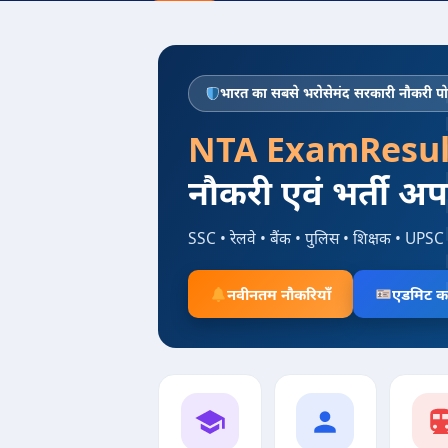
भारत का सबसे भरोसेमंद सरकारी नौकरी पोर
NTA ExamResul
नौकरी एवं भर्ती अ
SSC • रेलवे • बैंक • पुलिस • शिक्षक • UPSC 
नवीनतम नौकरियाँ
एडमिट का