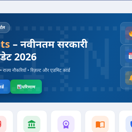
्टल
ts
– नवीनतम सरकारी
पडेट 2026
• राज्य नौकरियाँ • रिज़ल्ट और एडमिट कार्ड
र्ड
परिणाम