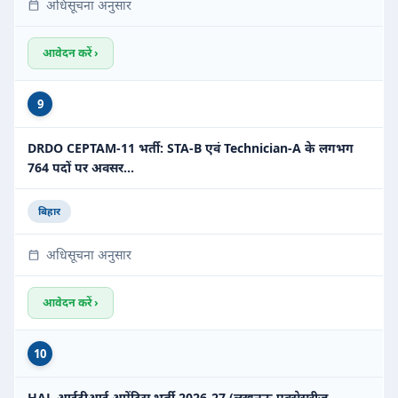
अधिसूचना अनुसार
आवेदन करें ›
9
DRDO CEPTAM-11 भर्ती: STA-B एवं Technician-A के लगभग
764 पदों पर अवसर…
बिहार
अधिसूचना अनुसार
आवेदन करें ›
10
HAL आईटीआई अप्रेंटिस भर्ती 2026-27 (लखनऊ एक्सेसरीज़