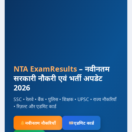
NTA ExamResults
– नवीनतम
सरकारी नौकरी एवं भर्ती अपडेट
2026
SSC • रेलवे • बैंक • पुलिस • शिक्षक • UPSC • राज्य नौकरियाँ
• रिज़ल्ट और एडमिट कार्ड
नवीनतम नौकरियाँ
एडमिट कार्ड