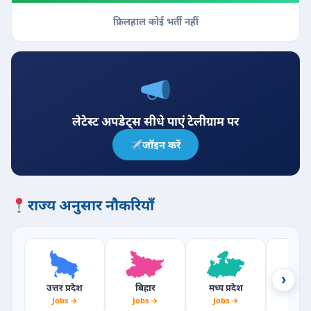
फ़िलहाल कोई भर्ती नहीं
लेटेस्ट अपडेट्स सीधे पाएं टेलीग्राम पर
जॉइन करें
राज्य अनुसार नौकरियाँ
›
उत्तर प्रदेश
बिहार
मध्य प्रदेश
राजस्
Jobs →
Jobs →
Jobs →
Jobs