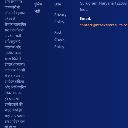
और समय पर
Gurugram, Haryana 122003,
पुलिस
Use
जानकारी से
India
भर्ती
जोड़ते हैं। हमारा
Privacy
Email:
उद्देश्य है —
Policy
रोज़ाना सत्यापित
contact@ntaexamresults.c
सरकारी नौकरी
Fact
अपडेट, भर्ती
Check
अधिसूचनाएँ,
Policy
परिणाम और
एडमिट कार्ड
सरल हिंदी में
उपलब्ध कराना।
नवीनतम वैकेंसी
से लेकर पात्रता,
आवेदन प्रक्रिया
और आधिकारिक
लिंक तक, हम
हर चरण पर
उम्मीदवारों की
मदद करते हैं।
चाहे आप पहली
बार आवेदन कर
रहे हों या