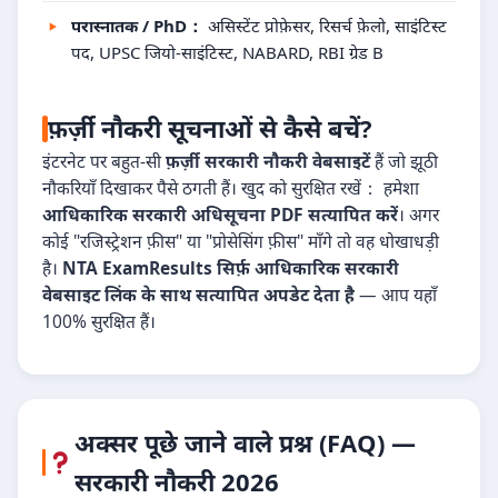
परास्नातक / PhD：
असिस्टेंट प्रोफ़ेसर, रिसर्च फ़ेलो, साइंटिस्ट
पद, UPSC जियो-साइंटिस्ट, NABARD, RBI ग्रेड B
फ़र्ज़ी नौकरी सूचनाओं से कैसे बचें?
इंटरनेट पर बहुत-सी
फ़र्ज़ी सरकारी नौकरी वेबसाइटें
हैं जो झूठी
नौकरियाँ दिखाकर पैसे ठगती हैं। खुद को सुरक्षित रखें： हमेशा
आधिकारिक सरकारी अधिसूचना PDF सत्यापित करें
। अगर
कोई "रजिस्ट्रेशन फ़ीस" या "प्रोसेसिंग फ़ीस" माँगे तो वह धोखाधड़ी
है।
NTA ExamResults सिर्फ़ आधिकारिक सरकारी
वेबसाइट लिंक के साथ सत्यापित अपडेट देता है
— आप यहाँ
100% सुरक्षित हैं।
अक्सर पूछे जाने वाले प्रश्न (FAQ) —
सरकारी नौकरी 2026