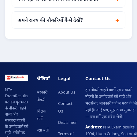
अपने राज्य की नौकरियाँ कैसे देखें?
श्रेणियाँ
Legal
Contact Us
हम नौकरी चाहने वालों एवं सरकारी
NTA
सरकारी
About Us
ExamResults
नौकरी के उम्मीदवारों को सही और
नौकरी
पर, हम पूरे भारत
भरोसेमंद जानकारी पाने में मदद के ल
Contact
के नौकरी चाहने
यहाँ हैं। कोई प्रश्न, सुझाव या सुधार हो
शिक्षक
Us
वालों और
— बस हमें एक संदेश भेजें।
भर्ती
सरकारी नौकरी
Disclaimer
के उम्मीदवारों को
Address:
NTA ExamResults,
रक्षा भर्ती
सही, भरोसेमंद
Terms of
1094, Huda Colony, Sector 46