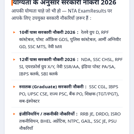
योग्यता के अनुसार सरकारी नौकरी 2026
आपकी योग्यता चाहे जो भी हो — NTA ExamResults पर
आपके लिए उपयुक्त सरकारी नौकरियाँ ज़रूर हैं：
10वीं पास सरकारी नौकरी 2026：
रेलवे ग्रुप D, RPF
कांस्टेबल, पोस्ट ऑफ़िस GDS, पुलिस कांस्टेबल, आर्मी अग्निवीर
GD, SSC MTS, नेवी MR
12वीं पास सरकारी नौकरी 2026：
NDA, SSC CHSL, RPF
SI, एयरफ़ोर्स ग्रुप X/Y, नेवी SSR/AA, इंडिया पोस्ट PA/SA,
IBPS क्लर्क, SBI क्लर्क
स्नातक (Graduate) सरकारी नौकरी：
SSC CGL, IBPS
PO, UPSC CSE, राज्य PSC, बैंक PO, शिक्षक (TGT/PGT),
सब-इंस्पेक्टर
इंजीनियरिंग / तकनीकी नौकरियाँ：
RRB JE, DRDO, ISRO
तकनीशियन, BHEL अप्रेंटिस, NTPC, GAIL, SSC JE, PSU
नौकरियाँ