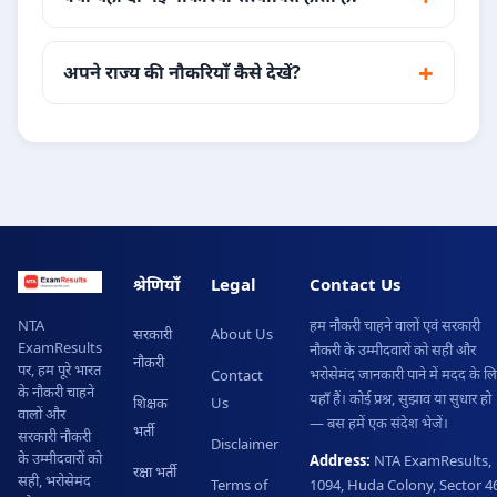
अपने राज्य की नौकरियाँ कैसे देखें?
श्रेणियाँ
Legal
Contact Us
हम नौकरी चाहने वालों एवं सरकारी
NTA
सरकारी
About Us
ExamResults
नौकरी के उम्मीदवारों को सही और
नौकरी
पर, हम पूरे भारत
भरोसेमंद जानकारी पाने में मदद के ल
Contact
के नौकरी चाहने
यहाँ हैं। कोई प्रश्न, सुझाव या सुधार हो
शिक्षक
Us
वालों और
— बस हमें एक संदेश भेजें।
भर्ती
सरकारी नौकरी
Disclaimer
के उम्मीदवारों को
Address:
NTA ExamResults,
रक्षा भर्ती
सही, भरोसेमंद
Terms of
1094, Huda Colony, Sector 46