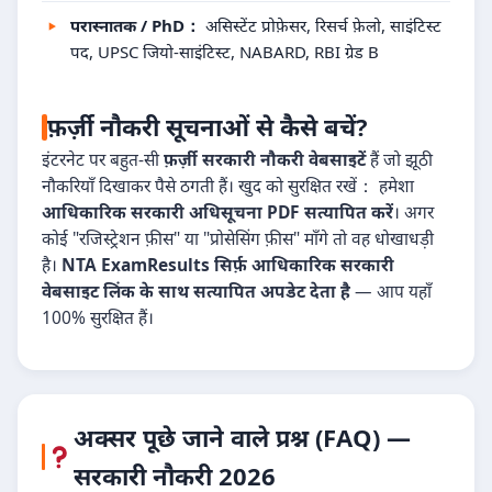
परास्नातक / PhD：
असिस्टेंट प्रोफ़ेसर, रिसर्च फ़ेलो, साइंटिस्ट
पद, UPSC जियो-साइंटिस्ट, NABARD, RBI ग्रेड B
फ़र्ज़ी नौकरी सूचनाओं से कैसे बचें?
इंटरनेट पर बहुत-सी
फ़र्ज़ी सरकारी नौकरी वेबसाइटें
हैं जो झूठी
नौकरियाँ दिखाकर पैसे ठगती हैं। खुद को सुरक्षित रखें： हमेशा
आधिकारिक सरकारी अधिसूचना PDF सत्यापित करें
। अगर
कोई "रजिस्ट्रेशन फ़ीस" या "प्रोसेसिंग फ़ीस" माँगे तो वह धोखाधड़ी
है।
NTA ExamResults सिर्फ़ आधिकारिक सरकारी
वेबसाइट लिंक के साथ सत्यापित अपडेट देता है
— आप यहाँ
100% सुरक्षित हैं।
अक्सर पूछे जाने वाले प्रश्न (FAQ) —
सरकारी नौकरी 2026