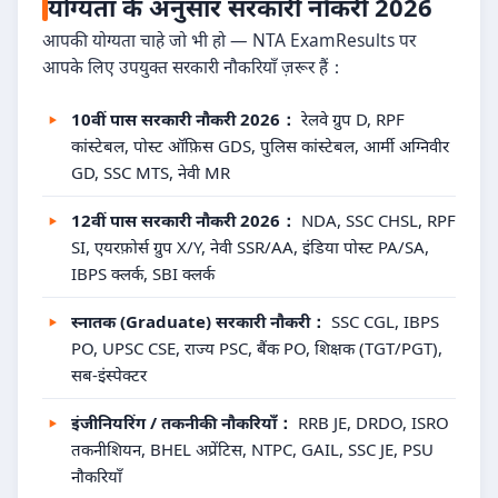
योग्यता के अनुसार सरकारी नौकरी 2026
आपकी योग्यता चाहे जो भी हो — NTA ExamResults पर
आपके लिए उपयुक्त सरकारी नौकरियाँ ज़रूर हैं：
10वीं पास सरकारी नौकरी 2026：
रेलवे ग्रुप D, RPF
कांस्टेबल, पोस्ट ऑफ़िस GDS, पुलिस कांस्टेबल, आर्मी अग्निवीर
GD, SSC MTS, नेवी MR
12वीं पास सरकारी नौकरी 2026：
NDA, SSC CHSL, RPF
SI, एयरफ़ोर्स ग्रुप X/Y, नेवी SSR/AA, इंडिया पोस्ट PA/SA,
IBPS क्लर्क, SBI क्लर्क
स्नातक (Graduate) सरकारी नौकरी：
SSC CGL, IBPS
PO, UPSC CSE, राज्य PSC, बैंक PO, शिक्षक (TGT/PGT),
सब-इंस्पेक्टर
इंजीनियरिंग / तकनीकी नौकरियाँ：
RRB JE, DRDO, ISRO
तकनीशियन, BHEL अप्रेंटिस, NTPC, GAIL, SSC JE, PSU
नौकरियाँ