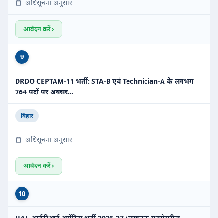
अधिसूचना अनुसार
आवेदन करें ›
9
DRDO CEPTAM-11 भर्ती: STA-B एवं Technician-A के लगभग
764 पदों पर अवसर…
बिहार
अधिसूचना अनुसार
आवेदन करें ›
10
HAL आईटीआई अप्रेंटिस भर्ती 2026-27 (लखनऊ एक्सेसरीज़