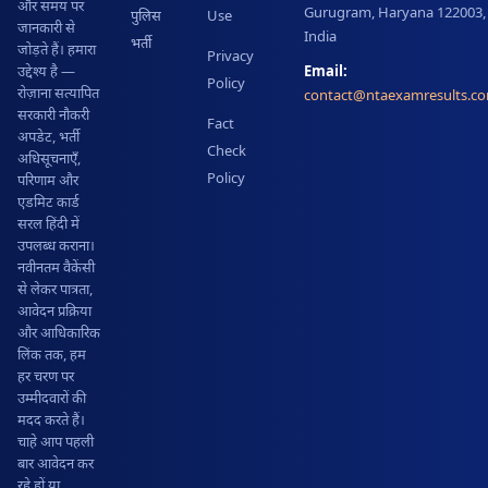
और समय पर
Gurugram, Haryana 122003,
पुलिस
Use
जानकारी से
India
भर्ती
जोड़ते हैं। हमारा
Privacy
Email:
उद्देश्य है —
Policy
रोज़ाना सत्यापित
contact@ntaexamresults.c
सरकारी नौकरी
Fact
अपडेट, भर्ती
Check
अधिसूचनाएँ,
Policy
परिणाम और
एडमिट कार्ड
सरल हिंदी में
उपलब्ध कराना।
नवीनतम वैकेंसी
से लेकर पात्रता,
आवेदन प्रक्रिया
और आधिकारिक
लिंक तक, हम
हर चरण पर
उम्मीदवारों की
मदद करते हैं।
चाहे आप पहली
बार आवेदन कर
रहे हों या