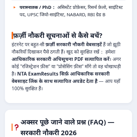
परास्नातक / PhD：
असिस्टेंट प्रोफ़ेसर, रिसर्च फ़ेलो, साइंटिस्ट
पद, UPSC जियो-साइंटिस्ट, NABARD, RBI ग्रेड B
फ़र्ज़ी नौकरी सूचनाओं से कैसे बचें?
इंटरनेट पर बहुत-सी
फ़र्ज़ी सरकारी नौकरी वेबसाइटें
हैं जो झूठी
नौकरियाँ दिखाकर पैसे ठगती हैं। खुद को सुरक्षित रखें： हमेशा
आधिकारिक सरकारी अधिसूचना PDF सत्यापित करें
। अगर
कोई "रजिस्ट्रेशन फ़ीस" या "प्रोसेसिंग फ़ीस" माँगे तो वह धोखाधड़ी
है।
NTA ExamResults सिर्फ़ आधिकारिक सरकारी
वेबसाइट लिंक के साथ सत्यापित अपडेट देता है
— आप यहाँ
100% सुरक्षित हैं।
अक्सर पूछे जाने वाले प्रश्न (FAQ) —
सरकारी नौकरी 2026