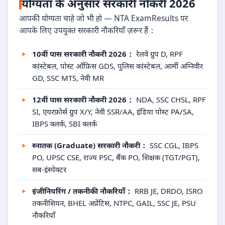
योग्यता के अनुसार सरकारी नौकरी 2026
आपकी योग्यता चाहे जो भी हो — NTA ExamResults पर
आपके लिए उपयुक्त सरकारी नौकरियाँ ज़रूर हैं：
10वीं पास सरकारी नौकरी 2026：
रेलवे ग्रुप D, RPF
कांस्टेबल, पोस्ट ऑफ़िस GDS, पुलिस कांस्टेबल, आर्मी अग्निवीर
GD, SSC MTS, नेवी MR
12वीं पास सरकारी नौकरी 2026：
NDA, SSC CHSL, RPF
SI, एयरफ़ोर्स ग्रुप X/Y, नेवी SSR/AA, इंडिया पोस्ट PA/SA,
IBPS क्लर्क, SBI क्लर्क
स्नातक (Graduate) सरकारी नौकरी：
SSC CGL, IBPS
PO, UPSC CSE, राज्य PSC, बैंक PO, शिक्षक (TGT/PGT),
सब-इंस्पेक्टर
इंजीनियरिंग / तकनीकी नौकरियाँ：
RRB JE, DRDO, ISRO
तकनीशियन, BHEL अप्रेंटिस, NTPC, GAIL, SSC JE, PSU
नौकरियाँ