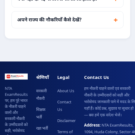
अपने राज्य की नौकरियाँ कैसे देखें?
श्रेणियाँ
Legal
Contact Us
हम नौकरी चाहने वालों एवं सरकारी
NTA
सरकारी
About Us
ExamResults
नौकरी के उम्मीदवारों को सही और
नौकरी
पर, हम पूरे भारत
भरोसेमंद जानकारी पाने में मदद के ल
Contact
के नौकरी चाहने
यहाँ हैं। कोई प्रश्न, सुझाव या सुधार हो
शिक्षक
Us
वालों और
— बस हमें एक संदेश भेजें।
भर्ती
सरकारी नौकरी
Disclaimer
के उम्मीदवारों को
Address:
NTA ExamResults,
रक्षा भर्ती
सही, भरोसेमंद
Terms of
1094, Huda Colony, Sector 46