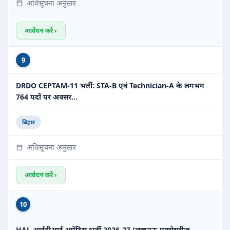
अधिसूचना अनुसार
आवेदन करें ›
9
DRDO CEPTAM-11 भर्ती: STA-B एवं Technician-A के लगभग
764 पदों पर अवसर…
बिहार
अधिसूचना अनुसार
आवेदन करें ›
10
HAL आईटीआई अप्रेंटिस भर्ती 2026-27 (लखनऊ एक्सेसरीज़