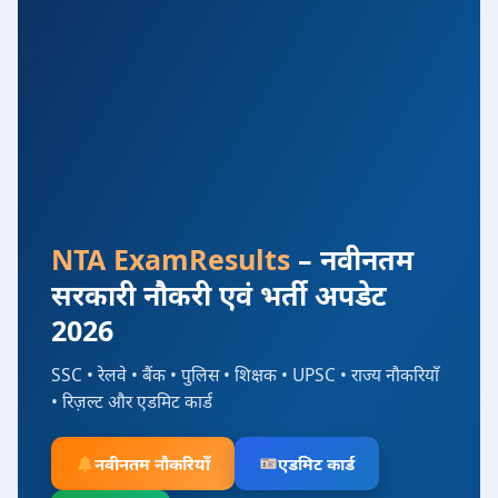
NTA ExamResults
– नवीनतम
सरकारी नौकरी एवं भर्ती अपडेट
2026
SSC • रेलवे • बैंक • पुलिस • शिक्षक • UPSC • राज्य नौकरियाँ
• रिज़ल्ट और एडमिट कार्ड
नवीनतम नौकरियाँ
एडमिट कार्ड