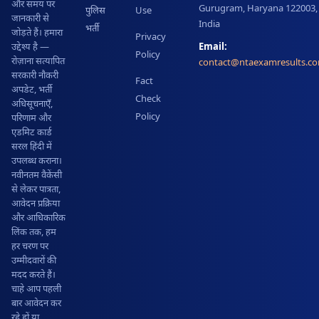
और समय पर
Gurugram, Haryana 122003,
पुलिस
Use
जानकारी से
India
भर्ती
जोड़ते हैं। हमारा
Privacy
Email:
उद्देश्य है —
Policy
रोज़ाना सत्यापित
contact@ntaexamresults.c
सरकारी नौकरी
Fact
अपडेट, भर्ती
Check
अधिसूचनाएँ,
Policy
परिणाम और
एडमिट कार्ड
सरल हिंदी में
उपलब्ध कराना।
नवीनतम वैकेंसी
से लेकर पात्रता,
आवेदन प्रक्रिया
और आधिकारिक
लिंक तक, हम
हर चरण पर
उम्मीदवारों की
मदद करते हैं।
चाहे आप पहली
बार आवेदन कर
रहे हों या