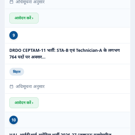
अधिसूचना अनुसार
आवेदन करें ›
9
DRDO CEPTAM-11 भर्ती: STA-B एवं Technician-A के लगभग
764 पदों पर अवसर…
बिहार
अधिसूचना अनुसार
आवेदन करें ›
10
HAL आईटीआई अप्रेंटिस भर्ती 2026-27 (लखनऊ एक्सेसरीज़