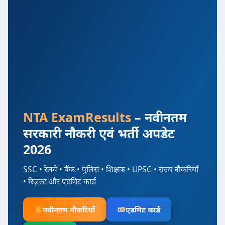
NTA ExamResults
– नवीनतम
सरकारी नौकरी एवं भर्ती अपडेट
2026
SSC • रेलवे • बैंक • पुलिस • शिक्षक • UPSC • राज्य नौकरियाँ
• रिज़ल्ट और एडमिट कार्ड
नवीनतम नौकरियाँ
एडमिट कार्ड