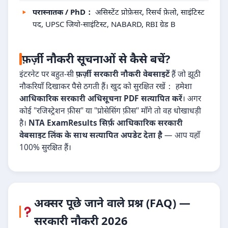
परास्नातक / PhD：
असिस्टेंट प्रोफ़ेसर, रिसर्च फ़ेलो, साइंटिस्ट
पद, UPSC जियो-साइंटिस्ट, NABARD, RBI ग्रेड B
फ़र्ज़ी नौकरी सूचनाओं से कैसे बचें?
इंटरनेट पर बहुत-सी
फ़र्ज़ी सरकारी नौकरी वेबसाइटें
हैं जो झूठी
नौकरियाँ दिखाकर पैसे ठगती हैं। खुद को सुरक्षित रखें： हमेशा
आधिकारिक सरकारी अधिसूचना PDF सत्यापित करें
। अगर
कोई "रजिस्ट्रेशन फ़ीस" या "प्रोसेसिंग फ़ीस" माँगे तो वह धोखाधड़ी
है।
NTA ExamResults सिर्फ़ आधिकारिक सरकारी
वेबसाइट लिंक के साथ सत्यापित अपडेट देता है
— आप यहाँ
100% सुरक्षित हैं।
अक्सर पूछे जाने वाले प्रश्न (FAQ) —
सरकारी नौकरी 2026