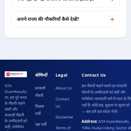
अपने राज्य की नौकरियाँ कैसे देखें?
श्रेणियाँ
Legal
Contact Us
हम नौकरी चाहने वालों एवं सरकारी
NTA
सरकारी
About Us
ExamResults
नौकरी के उम्मीदवारों को सही और
नौकरी
पर, हम पूरे भारत
भरोसेमंद जानकारी पाने में मदद के ल
Contact
के नौकरी चाहने
यहाँ हैं। कोई प्रश्न, सुझाव या सुधार हो
शिक्षक
Us
वालों और
— बस हमें एक संदेश भेजें।
भर्ती
सरकारी नौकरी
Disclaimer
के उम्मीदवारों को
Address:
NTA ExamResults,
रक्षा भर्ती
सही, भरोसेमंद
Terms of
1094, Huda Colony, Sector 46