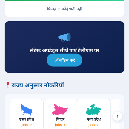
फ़िलहाल कोई भर्ती नहीं
लेटेस्ट अपडेट्स सीधे पाएं टेलीग्राम पर
जॉइन करें
राज्य अनुसार नौकरियाँ
›
उत्तर प्रदेश
बिहार
मध्य प्रदेश
राजस्
Jobs →
Jobs →
Jobs →
Jobs