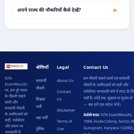
अपने राज्य की नौकरियाँ कैसे देखें?
श्रेणियाँ
Legal
Contact Us
हम नौकरी चाहने वालों एवं सरकारी
NTA
सरकारी
About Us
ExamResults
नौकरी के उम्मीदवारों को सही और
नौकरी
पर, हम पूरे भारत
भरोसेमंद जानकारी पाने में मदद के ल
Contact
के नौकरी चाहने
यहाँ हैं। कोई प्रश्न, सुझाव या सुधार हो
शिक्षक
Us
वालों और
— बस हमें एक संदेश भेजें।
भर्ती
सरकारी नौकरी
Disclaimer
के उम्मीदवारों को
Address:
NTA ExamResults,
रक्षा भर्ती
सही, भरोसेमंद
Terms of
1094, Huda Colony, Sector 46
और समय पर
Gurugram, Haryana 122003,
पुलिस
Use
जानकारी से