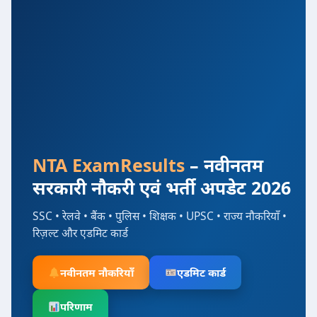
NTA ExamResults
– नवीनतम
सरकारी नौकरी एवं भर्ती अपडेट 2026
SSC • रेलवे • बैंक • पुलिस • शिक्षक • UPSC • राज्य नौकरियाँ •
रिज़ल्ट और एडमिट कार्ड
नवीनतम नौकरियाँ
एडमिट कार्ड
परिणाम