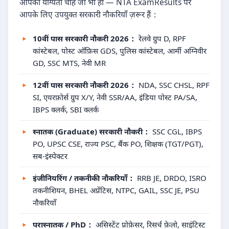
आपकी योग्यता चाहे जो भी हो — NTA ExamResults पर
आपके लिए उपयुक्त सरकारी नौकरियाँ ज़रूर हैं：
10वीं पास सरकारी नौकरी 2026：
रेलवे ग्रुप D, RPF
कांस्टेबल, पोस्ट ऑफ़िस GDS, पुलिस कांस्टेबल, आर्मी अग्निवीर
GD, SSC MTS, नेवी MR
12वीं पास सरकारी नौकरी 2026：
NDA, SSC CHSL, RPF
SI, एयरफ़ोर्स ग्रुप X/Y, नेवी SSR/AA, इंडिया पोस्ट PA/SA,
IBPS क्लर्क, SBI क्लर्क
स्नातक (Graduate) सरकारी नौकरी：
SSC CGL, IBPS
PO, UPSC CSE, राज्य PSC, बैंक PO, शिक्षक (TGT/PGT),
सब-इंस्पेक्टर
इंजीनियरिंग / तकनीकी नौकरियाँ：
RRB JE, DRDO, ISRO
तकनीशियन, BHEL अप्रेंटिस, NTPC, GAIL, SSC JE, PSU
नौकरियाँ
परास्नातक / PhD：
असिस्टेंट प्रोफ़ेसर, रिसर्च फ़ेलो, साइंटिस्ट