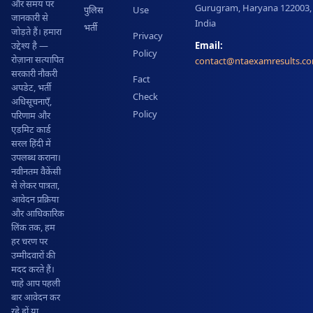
और समय पर
Gurugram, Haryana 122003,
पुलिस
Use
जानकारी से
India
भर्ती
जोड़ते हैं। हमारा
Privacy
Email:
उद्देश्य है —
Policy
रोज़ाना सत्यापित
contact@ntaexamresults.c
सरकारी नौकरी
Fact
अपडेट, भर्ती
Check
अधिसूचनाएँ,
Policy
परिणाम और
एडमिट कार्ड
सरल हिंदी में
उपलब्ध कराना।
नवीनतम वैकेंसी
से लेकर पात्रता,
आवेदन प्रक्रिया
और आधिकारिक
लिंक तक, हम
हर चरण पर
उम्मीदवारों की
मदद करते हैं।
चाहे आप पहली
बार आवेदन कर
रहे हों या