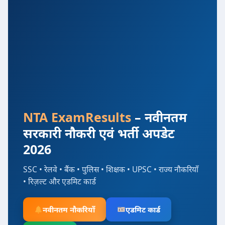
NTA ExamResults
– नवीनतम
सरकारी नौकरी एवं भर्ती अपडेट
2026
SSC • रेलवे • बैंक • पुलिस • शिक्षक • UPSC • राज्य नौकरियाँ
• रिज़ल्ट और एडमिट कार्ड
नवीनतम नौकरियाँ
एडमिट कार्ड