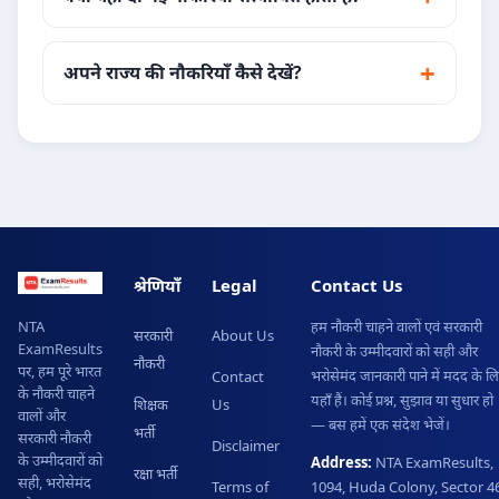
अपने राज्य की नौकरियाँ कैसे देखें?
श्रेणियाँ
Legal
Contact Us
हम नौकरी चाहने वालों एवं सरकारी
NTA
सरकारी
About Us
ExamResults
नौकरी के उम्मीदवारों को सही और
नौकरी
पर, हम पूरे भारत
भरोसेमंद जानकारी पाने में मदद के ल
Contact
के नौकरी चाहने
यहाँ हैं। कोई प्रश्न, सुझाव या सुधार हो
शिक्षक
Us
वालों और
— बस हमें एक संदेश भेजें।
भर्ती
सरकारी नौकरी
Disclaimer
के उम्मीदवारों को
Address:
NTA ExamResults,
रक्षा भर्ती
सही, भरोसेमंद
Terms of
1094, Huda Colony, Sector 46