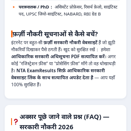
परास्नातक / PhD：
असिस्टेंट प्रोफ़ेसर, रिसर्च फ़ेलो, साइंटिस्ट
पद, UPSC जियो-साइंटिस्ट, NABARD, RBI ग्रेड B
फ़र्ज़ी नौकरी सूचनाओं से कैसे बचें?
इंटरनेट पर बहुत-सी
फ़र्ज़ी सरकारी नौकरी वेबसाइटें
हैं जो झूठी
नौकरियाँ दिखाकर पैसे ठगती हैं। खुद को सुरक्षित रखें： हमेशा
आधिकारिक सरकारी अधिसूचना PDF सत्यापित करें
। अगर
कोई "रजिस्ट्रेशन फ़ीस" या "प्रोसेसिंग फ़ीस" माँगे तो वह धोखाधड़ी
है।
NTA ExamResults सिर्फ़ आधिकारिक सरकारी
वेबसाइट लिंक के साथ सत्यापित अपडेट देता है
— आप यहाँ
100% सुरक्षित हैं।
अक्सर पूछे जाने वाले प्रश्न (FAQ) —
सरकारी नौकरी 2026