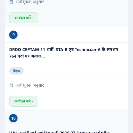
अधिसूचना अनुसार
आवेदन करें ›
9
DRDO CEPTAM-11 भर्ती: STA-B एवं Technician-A के लगभग
764 पदों पर अवसर…
बिहार
अधिसूचना अनुसार
आवेदन करें ›
10
HAL आईटीआई अप्रेंटिस भर्ती 2026-27 (लखनऊ एक्सेसरीज़