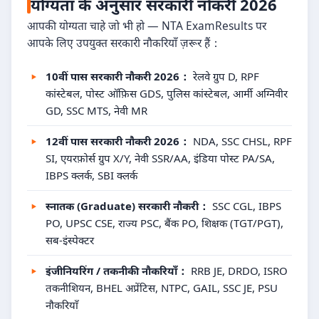
योग्यता के अनुसार सरकारी नौकरी 2026
आपकी योग्यता चाहे जो भी हो — NTA ExamResults पर
आपके लिए उपयुक्त सरकारी नौकरियाँ ज़रूर हैं：
10वीं पास सरकारी नौकरी 2026：
रेलवे ग्रुप D, RPF
कांस्टेबल, पोस्ट ऑफ़िस GDS, पुलिस कांस्टेबल, आर्मी अग्निवीर
GD, SSC MTS, नेवी MR
12वीं पास सरकारी नौकरी 2026：
NDA, SSC CHSL, RPF
SI, एयरफ़ोर्स ग्रुप X/Y, नेवी SSR/AA, इंडिया पोस्ट PA/SA,
IBPS क्लर्क, SBI क्लर्क
स्नातक (Graduate) सरकारी नौकरी：
SSC CGL, IBPS
PO, UPSC CSE, राज्य PSC, बैंक PO, शिक्षक (TGT/PGT),
सब-इंस्पेक्टर
इंजीनियरिंग / तकनीकी नौकरियाँ：
RRB JE, DRDO, ISRO
तकनीशियन, BHEL अप्रेंटिस, NTPC, GAIL, SSC JE, PSU
नौकरियाँ