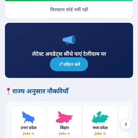
फ़िलहाल कोई भर्ती नहीं
लेटेस्ट अपडेट्स सीधे पाएं टेलीग्राम पर
जॉइन करें
राज्य अनुसार नौकरियाँ
›
उत्तर प्रदेश
बिहार
मध्य प्रदेश
राजस्
Jobs →
Jobs →
Jobs →
Jobs