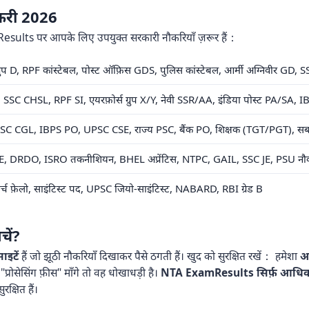
ौकरी 2026
sults पर आपके लिए उपयुक्त सरकारी नौकरियाँ ज़रूर हैं：
ग्रुप D, RPF कांस्टेबल, पोस्ट ऑफ़िस GDS, पुलिस कांस्टेबल, आर्मी अग्निवीर GD
SC CHSL, RPF SI, एयरफ़ोर्स ग्रुप X/Y, नेवी SSR/AA, इंडिया पोस्ट PA/SA, IBP
SC CGL, IBPS PO, UPSC CSE, राज्य PSC, बैंक PO, शिक्षक (TGT/PGT), सब-इं
, DRDO, ISRO तकनीशियन, BHEL अप्रेंटिस, NTPC, GAIL, SSC JE, PSU नौक
रिसर्च फ़ेलो, साइंटिस्ट पद, UPSC जियो-साइंटिस्ट, NABARD, RBI ग्रेड B
चें?
ाइटें
हैं जो झूठी नौकरियाँ दिखाकर पैसे ठगती हैं। खुद को सुरक्षित रखें： हमेशा
आ
"प्रोसेसिंग फ़ीस" माँगे तो वह धोखाधड़ी है।
NTA ExamResults सिर्फ़ आधिका
्षित हैं।