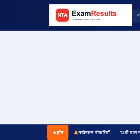
होम
नवीनतम नौकरियाँ
12वीं पास 