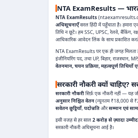
NTA ExamResults — भारत का 
NTA ExamResults
(ntaexamresults.com)
अधिसूचनाएँ
सरल हिंदी में पहुँचाता है। हमार
तिथि न छूटे। हम SSC, UPSC, रेलवे, बैंकिंग, र
आधिकारिक आवेदन लिंक के साथ प्रकाशित करते 
NTA ExamResults पर एक ही जगह मिलता 
इंजीनियरिंग पद, तथा UP, बिहार, राजस्थान, MP, 
वेतनमान, चयन प्रक्रिया, महत्वपूर्ण तिथिय
सरकारी नौकरी क्यों चाहिए? सर
सरकारी नौकरी
सिर्फ़ एक नौकरी नहीं — यह जीव
अनुसार निश्चित वेतन
(न्यूनतम ₹18,000 से 
सवेतन छुट्टियाँ
,
पदोन्नति
और
सम्मान एवं सामा
इसी वजह से हर साल
2 करोड़ से ज़्यादा उम्मी
सरकारी नौकरी अधिसूचना आई है।