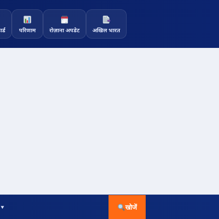
र्ड
परिणाम
रोज़ाना अपडेट
अखिल भारत
 ▾
खोजें