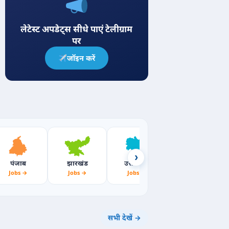
लेटेस्ट अपडेट्स सीधे पाएं टेलीग्राम
पर
जॉइन करें
›
पंजाब
झारखंड
उत्तराखंड
महाराष्ट्र
Jobs →
Jobs →
Jobs →
Jobs →
सभी देखें →