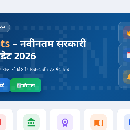
्टल
ts
– नवीनतम सरकारी
पडेट 2026
• राज्य नौकरियाँ • रिज़ल्ट और एडमिट कार्ड
र्ड
परिणाम