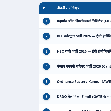
#
नौकरी / अधिसूचना
मझगांव डॉक शिपबिल्डर्स लिमिटेड (MDL) 
1
BEL कोटद्वार भर्ती 2026 — ट्रेनी इंजीन
2
HEC रांची भर्ती 2026 — हेवी इंजीनियरिंग
3
पंजाब छावनी परिषद भर्ती 2026 (Can
4
Ordnance Factory Kanpur (AWEIL) म
5
DRDO वैज्ञानिक ‘B’ भर्ती (GATE के मा
6