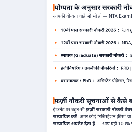
योग्यता के अनुसार सरकारी न
आपकी योग्यता चाहे जो भी हो — NTA ExamRe
10वीं पास सरकारी नौकरी 2026：
रेलवे 
12वीं पास सरकारी नौकरी 2026：
NDA, S
स्नातक (Graduate) सरकारी नौकरी：
S
इंजीनियरिंग / तकनीकी नौकरियाँ：
RRB JE
परास्नातक / PhD：
असिस्टेंट प्रोफ़ेसर, 
फ़र्ज़ी नौकरी सूचनाओं से कैसे ब
इंटरनेट पर बहुत-सी
फ़र्ज़ी सरकारी नौकरी वेबस
सत्यापित करें
। अगर कोई "रजिस्ट्रेशन फ़ीस" या 
सत्यापित अपडेट देता है
— आप यहाँ 100% सुरक