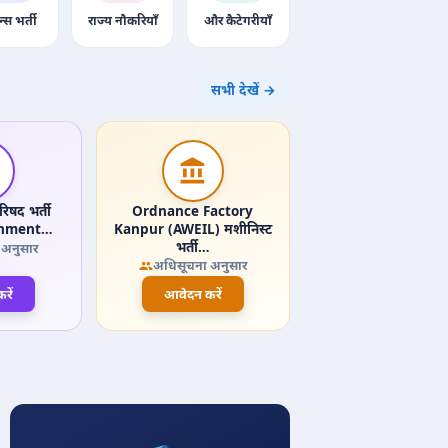
न्स भर्ती
राज्य नौकरियाँ
और कैटेगरीयाँ
सभी देखें →
िषद भर्ती
Ordnance Factory
onment…
Kanpur (AWEIL) मशीनिस्ट
भर्ती…
 अनुसार
अधिसूचना अनुसार
रें
आवेदन करें