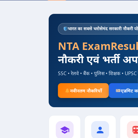
भारत का सबसे भरोसेमंद सरकारी नौकरी पोर
NTA ExamResul
नौकरी एवं भर्ती अ
SSC • रेलवे • बैंक • पुलिस • शिक्षक • UPSC 
नवीनतम नौकरियाँ
एडमिट का