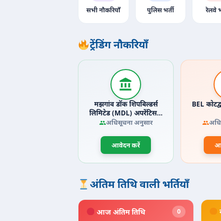
सभी नौकरियाँ
पुलिस भर्ती
रेलवे भ
ट्रेंडिंग नौकरियाँ
मझगांव डॉक शिपबिल्डर्स
BEL कोटद्
लिमिटेड (MDL) अपरेंटिस…
अधिसूचना अनुसार
अधि
आवेदन करें
आव
अंतिम तिथि वाली भर्तियाँ
आज अंतिम तिथि
0