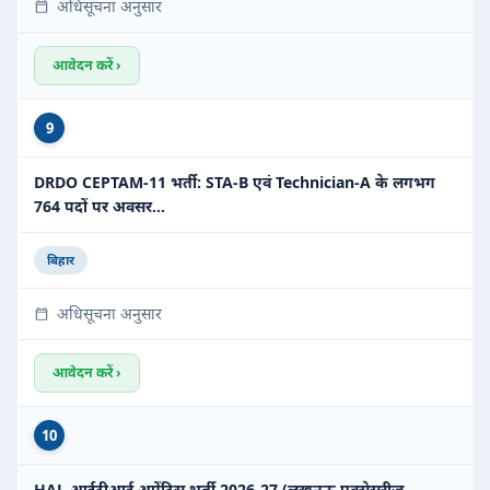
अधिसूचना अनुसार
आवेदन करें ›
9
DRDO CEPTAM-11 भर्ती: STA-B एवं Technician-A के लगभग
764 पदों पर अवसर…
बिहार
अधिसूचना अनुसार
आवेदन करें ›
10
HAL आईटीआई अप्रेंटिस भर्ती 2026-27 (लखनऊ एक्सेसरीज़