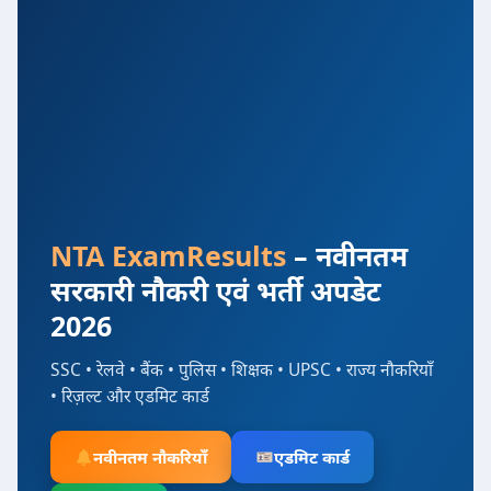
NTA ExamResults
– नवीनतम
सरकारी नौकरी एवं भर्ती अपडेट
2026
SSC • रेलवे • बैंक • पुलिस • शिक्षक • UPSC • राज्य नौकरियाँ
• रिज़ल्ट और एडमिट कार्ड
नवीनतम नौकरियाँ
एडमिट कार्ड