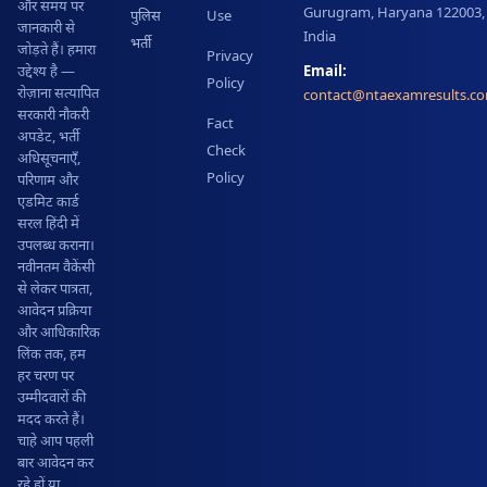
और समय पर
Gurugram, Haryana 122003,
पुलिस
Use
जानकारी से
India
भर्ती
जोड़ते हैं। हमारा
Privacy
Email:
उद्देश्य है —
Policy
रोज़ाना सत्यापित
contact@ntaexamresults.c
सरकारी नौकरी
Fact
अपडेट, भर्ती
Check
अधिसूचनाएँ,
Policy
परिणाम और
एडमिट कार्ड
सरल हिंदी में
उपलब्ध कराना।
नवीनतम वैकेंसी
से लेकर पात्रता,
आवेदन प्रक्रिया
और आधिकारिक
लिंक तक, हम
हर चरण पर
उम्मीदवारों की
मदद करते हैं।
चाहे आप पहली
बार आवेदन कर
रहे हों या