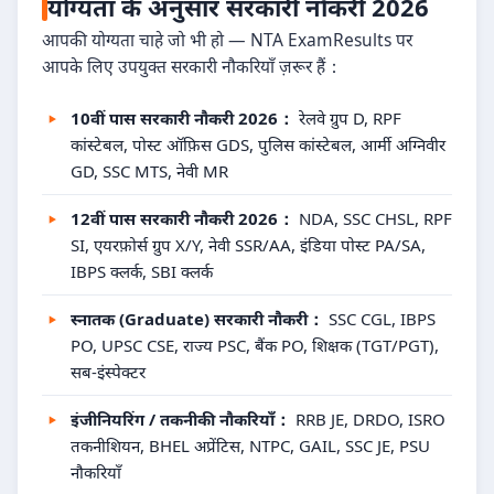
योग्यता के अनुसार सरकारी नौकरी 2026
आपकी योग्यता चाहे जो भी हो — NTA ExamResults पर
आपके लिए उपयुक्त सरकारी नौकरियाँ ज़रूर हैं：
10वीं पास सरकारी नौकरी 2026：
रेलवे ग्रुप D, RPF
कांस्टेबल, पोस्ट ऑफ़िस GDS, पुलिस कांस्टेबल, आर्मी अग्निवीर
GD, SSC MTS, नेवी MR
12वीं पास सरकारी नौकरी 2026：
NDA, SSC CHSL, RPF
SI, एयरफ़ोर्स ग्रुप X/Y, नेवी SSR/AA, इंडिया पोस्ट PA/SA,
IBPS क्लर्क, SBI क्लर्क
स्नातक (Graduate) सरकारी नौकरी：
SSC CGL, IBPS
PO, UPSC CSE, राज्य PSC, बैंक PO, शिक्षक (TGT/PGT),
सब-इंस्पेक्टर
इंजीनियरिंग / तकनीकी नौकरियाँ：
RRB JE, DRDO, ISRO
तकनीशियन, BHEL अप्रेंटिस, NTPC, GAIL, SSC JE, PSU
नौकरियाँ