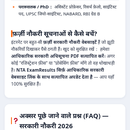
परास्नातक / PhD：
असिस्टेंट प्रोफ़ेसर, रिसर्च फ़ेलो, साइंटिस्ट
पद, UPSC जियो-साइंटिस्ट, NABARD, RBI ग्रेड B
फ़र्ज़ी नौकरी सूचनाओं से कैसे बचें?
इंटरनेट पर बहुत-सी
फ़र्ज़ी सरकारी नौकरी वेबसाइटें
हैं जो झूठी
नौकरियाँ दिखाकर पैसे ठगती हैं। खुद को सुरक्षित रखें： हमेशा
आधिकारिक सरकारी अधिसूचना PDF सत्यापित करें
। अगर
कोई "रजिस्ट्रेशन फ़ीस" या "प्रोसेसिंग फ़ीस" माँगे तो वह धोखाधड़ी
है।
NTA ExamResults सिर्फ़ आधिकारिक सरकारी
वेबसाइट लिंक के साथ सत्यापित अपडेट देता है
— आप यहाँ
100% सुरक्षित हैं।
अक्सर पूछे जाने वाले प्रश्न (FAQ) —
सरकारी नौकरी 2026