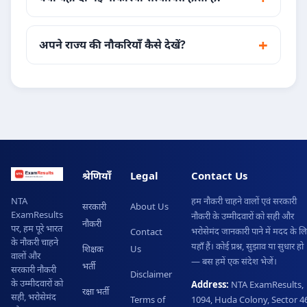
अपने राज्य की नौकरियाँ कैसे देखें?
श्रेणियाँ
Legal
Contact Us
हम नौकरी चाहने वालों एवं सरकारी
NTA
सरकारी
About Us
ExamResults
नौकरी के उम्मीदवारों को सही और
नौकरी
पर, हम पूरे भारत
भरोसेमंद जानकारी पाने में मदद के ल
Contact
के नौकरी चाहने
यहाँ हैं। कोई प्रश्न, सुझाव या सुधार हो
शिक्षक
Us
वालों और
— बस हमें एक संदेश भेजें।
भर्ती
सरकारी नौकरी
Disclaimer
के उम्मीदवारों को
Address:
NTA ExamResults,
रक्षा भर्ती
सही, भरोसेमंद
Terms of
1094, Huda Colony, Sector 46