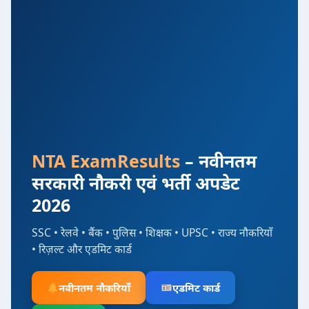
NTA ExamResults
– नवीनतम
सरकारी नौकरी एवं भर्ती अपडेट
2026
SSC • रेलवे • बैंक • पुलिस • शिक्षक • UPSC • राज्य नौकरियाँ
• रिज़ल्ट और एडमिट कार्ड
नवीनतम नौकरियाँ
एडमिट कार्ड