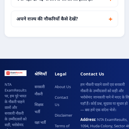
अपने राज्य की नौकरियाँ कैसे देखें?
श्रेणियाँ
Legal
Contact Us
हम नौकरी चाहने वालों एवं सरकारी
NTA
सरकारी
About Us
ExamResults
नौकरी के उम्मीदवारों को सही और
नौकरी
पर, हम पूरे भारत
भरोसेमंद जानकारी पाने में मदद के ल
Contact
के नौकरी चाहने
यहाँ हैं। कोई प्रश्न, सुझाव या सुधार हो
शिक्षक
Us
वालों और
— बस हमें एक संदेश भेजें।
भर्ती
सरकारी नौकरी
Disclaimer
के उम्मीदवारों को
Address:
NTA ExamResults,
रक्षा भर्ती
सही, भरोसेमंद
Terms of
1094, Huda Colony, Sector 46