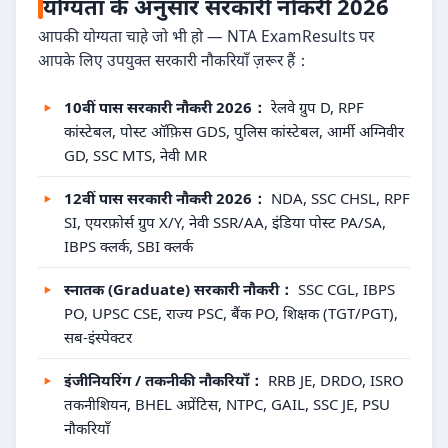
योग्यता के अनुसार सरकारी नौकरी 2026
आपकी योग्यता चाहे जो भी हो — NTA ExamResults पर
आपके लिए उपयुक्त सरकारी नौकरियाँ ज़रूर हैं：
10वीं पास सरकारी नौकरी 2026：
रेलवे ग्रुप D, RPF
कांस्टेबल, पोस्ट ऑफ़िस GDS, पुलिस कांस्टेबल, आर्मी अग्निवीर
GD, SSC MTS, नेवी MR
12वीं पास सरकारी नौकरी 2026：
NDA, SSC CHSL, RPF
SI, एयरफ़ोर्स ग्रुप X/Y, नेवी SSR/AA, इंडिया पोस्ट PA/SA,
IBPS क्लर्क, SBI क्लर्क
स्नातक (Graduate) सरकारी नौकरी：
SSC CGL, IBPS
PO, UPSC CSE, राज्य PSC, बैंक PO, शिक्षक (TGT/PGT),
सब-इंस्पेक्टर
इंजीनियरिंग / तकनीकी नौकरियाँ：
RRB JE, DRDO, ISRO
तकनीशियन, BHEL अप्रेंटिस, NTPC, GAIL, SSC JE, PSU
नौकरियाँ