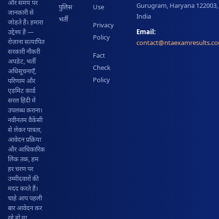
और समय पर
Gurugram, Haryana 122003,
पुलिस
Use
जानकारी से
India
भर्ती
जोड़ते हैं। हमारा
Privacy
Email:
उद्देश्य है —
Policy
रोज़ाना सत्यापित
contact@ntaexamresults.c
सरकारी नौकरी
Fact
अपडेट, भर्ती
Check
अधिसूचनाएँ,
Policy
परिणाम और
एडमिट कार्ड
सरल हिंदी में
उपलब्ध कराना।
नवीनतम वैकेंसी
से लेकर पात्रता,
आवेदन प्रक्रिया
और आधिकारिक
लिंक तक, हम
हर चरण पर
उम्मीदवारों की
मदद करते हैं।
चाहे आप पहली
बार आवेदन कर
रहे हों या