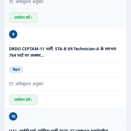
अधिसूचना अनुसार
आवेदन करें ›
9
DRDO CEPTAM-11 भर्ती: STA-B एवं Technician-A के लगभग
764 पदों पर अवसर…
बिहार
अधिसूचना अनुसार
आवेदन करें ›
10
HAL आईटीआई अप्रेंटिस भर्ती 2026-27 (लखनऊ एक्सेसरीज़