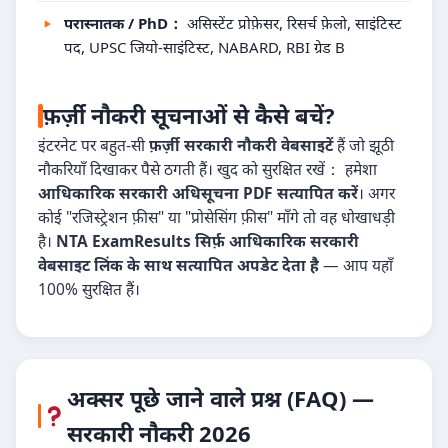
परास्नातक / PhD：
असिस्टेंट प्रोफ़ेसर, रिसर्च फ़ेलो, साइंटिस्ट
पद, UPSC जियो-साइंटिस्ट, NABARD, RBI ग्रेड B
फ़र्ज़ी नौकरी सूचनाओं से कैसे बचें?
इंटरनेट पर बहुत-सी
फ़र्ज़ी सरकारी नौकरी वेबसाइटें
हैं जो झूठी
नौकरियाँ दिखाकर पैसे ठगती हैं। खुद को सुरक्षित रखें： हमेशा
आधिकारिक सरकारी अधिसूचना PDF सत्यापित करें
। अगर
कोई "रजिस्ट्रेशन फ़ीस" या "प्रोसेसिंग फ़ीस" माँगे तो वह धोखाधड़ी
है।
NTA ExamResults सिर्फ़ आधिकारिक सरकारी
वेबसाइट लिंक के साथ सत्यापित अपडेट देता है
— आप यहाँ
100% सुरक्षित हैं।
अक्सर पूछे जाने वाले प्रश्न (FAQ) —
सरकारी नौकरी 2026