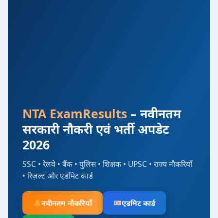
NTA ExamResults
– नवीनतम
सरकारी नौकरी एवं भर्ती अपडेट
2026
SSC • रेलवे • बैंक • पुलिस • शिक्षक • UPSC • राज्य नौकरियाँ
• रिज़ल्ट और एडमिट कार्ड
नवीनतम नौकरियाँ
एडमिट कार्ड