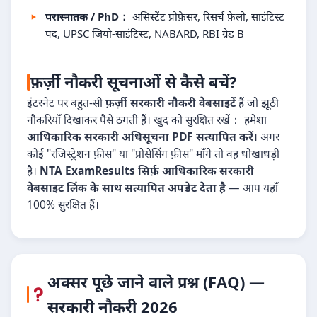
परास्नातक / PhD：
असिस्टेंट प्रोफ़ेसर, रिसर्च फ़ेलो, साइंटिस्ट
पद, UPSC जियो-साइंटिस्ट, NABARD, RBI ग्रेड B
फ़र्ज़ी नौकरी सूचनाओं से कैसे बचें?
इंटरनेट पर बहुत-सी
फ़र्ज़ी सरकारी नौकरी वेबसाइटें
हैं जो झूठी
नौकरियाँ दिखाकर पैसे ठगती हैं। खुद को सुरक्षित रखें： हमेशा
आधिकारिक सरकारी अधिसूचना PDF सत्यापित करें
। अगर
कोई "रजिस्ट्रेशन फ़ीस" या "प्रोसेसिंग फ़ीस" माँगे तो वह धोखाधड़ी
है।
NTA ExamResults सिर्फ़ आधिकारिक सरकारी
वेबसाइट लिंक के साथ सत्यापित अपडेट देता है
— आप यहाँ
100% सुरक्षित हैं।
अक्सर पूछे जाने वाले प्रश्न (FAQ) —
सरकारी नौकरी 2026