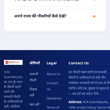
अपने राज्य की नौकरियाँ कैसे देखें?
श्रेणियाँ
Legal
Contact Us
हम नौकरी चाहने वालों एवं सरकारी
NTA
सरकारी
About Us
ExamResults
नौकरी के उम्मीदवारों को सही और
नौकरी
पर, हम पूरे भारत
भरोसेमंद जानकारी पाने में मदद के ल
Contact
के नौकरी चाहने
यहाँ हैं। कोई प्रश्न, सुझाव या सुधार हो
शिक्षक
Us
वालों और
— बस हमें एक संदेश भेजें।
भर्ती
सरकारी नौकरी
Disclaimer
के उम्मीदवारों को
Address:
NTA ExamResults,
रक्षा भर्ती
सही, भरोसेमंद
Terms of
1094, Huda Colony, Sector 46