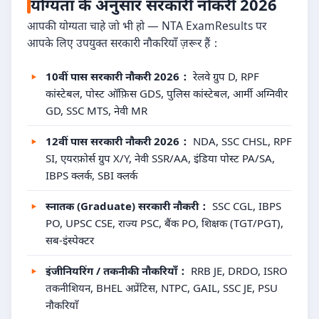
योग्यता के अनुसार सरकारी नौकरी 2026
आपकी योग्यता चाहे जो भी हो — NTA ExamResults पर
आपके लिए उपयुक्त सरकारी नौकरियाँ ज़रूर हैं：
10वीं पास सरकारी नौकरी 2026：
रेलवे ग्रुप D, RPF
कांस्टेबल, पोस्ट ऑफ़िस GDS, पुलिस कांस्टेबल, आर्मी अग्निवीर
GD, SSC MTS, नेवी MR
12वीं पास सरकारी नौकरी 2026：
NDA, SSC CHSL, RPF
SI, एयरफ़ोर्स ग्रुप X/Y, नेवी SSR/AA, इंडिया पोस्ट PA/SA,
IBPS क्लर्क, SBI क्लर्क
स्नातक (Graduate) सरकारी नौकरी：
SSC CGL, IBPS
PO, UPSC CSE, राज्य PSC, बैंक PO, शिक्षक (TGT/PGT),
सब-इंस्पेक्टर
इंजीनियरिंग / तकनीकी नौकरियाँ：
RRB JE, DRDO, ISRO
तकनीशियन, BHEL अप्रेंटिस, NTPC, GAIL, SSC JE, PSU
नौकरियाँ