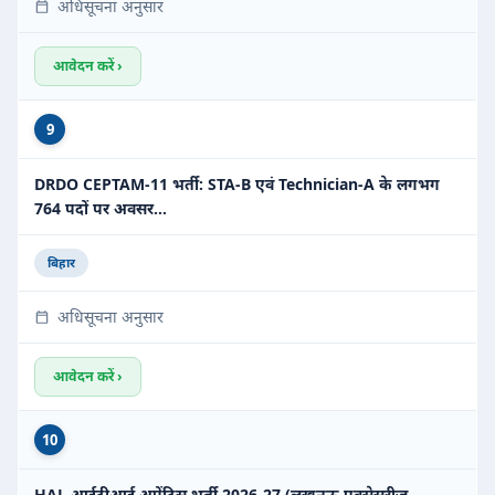
अधिसूचना अनुसार
आवेदन करें ›
9
DRDO CEPTAM-11 भर्ती: STA-B एवं Technician-A के लगभग
764 पदों पर अवसर…
बिहार
अधिसूचना अनुसार
आवेदन करें ›
10
HAL आईटीआई अप्रेंटिस भर्ती 2026-27 (लखनऊ एक्सेसरीज़