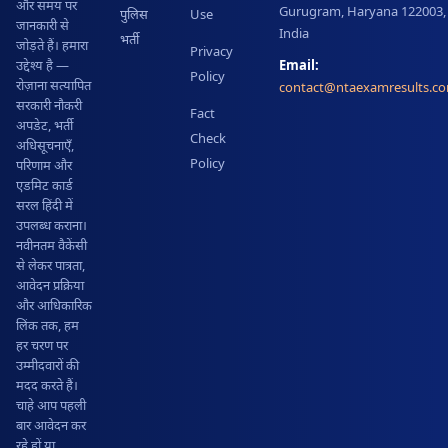
और समय पर
Gurugram, Haryana 122003,
पुलिस
Use
जानकारी से
India
भर्ती
जोड़ते हैं। हमारा
Privacy
Email:
उद्देश्य है —
Policy
रोज़ाना सत्यापित
contact@ntaexamresults.c
सरकारी नौकरी
Fact
अपडेट, भर्ती
Check
अधिसूचनाएँ,
Policy
परिणाम और
एडमिट कार्ड
सरल हिंदी में
उपलब्ध कराना।
नवीनतम वैकेंसी
से लेकर पात्रता,
आवेदन प्रक्रिया
और आधिकारिक
लिंक तक, हम
हर चरण पर
उम्मीदवारों की
मदद करते हैं।
चाहे आप पहली
बार आवेदन कर
रहे हों या