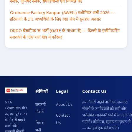
क्लर्क, जूनियर क्लर्क, सफाईवाला एवं विभिन्न पद
Ordnance Factory Kanpur (AWEIL) मशीनिस्ट भर्ती 2026 —
हरियाणा के ITI अभ्यर्थियों के लिए रक्षा क्षेत्र में सुनहरा अवसर
DRDO वैज्ञानिक ‘B’ भर्ती (GATE के माध्यम से) — दिल्ली के इंजीनियरिंग
स्नातकों के लिए रक्षा क्षेत्र में करियर
श्रेणियाँ
Legal
Contact Us
हम नौकरी चाहने वालों एवं सरकारी
NTA
सरकारी
About Us
ExamResults
नौकरी के उम्मीदवारों को सही और
नौकरी
पर, हम पूरे भारत
भरोसेमंद जानकारी पाने में मदद के ल
Contact
के नौकरी चाहने
यहाँ हैं। कोई प्रश्न, सुझाव या सुधार हो
शिक्षक
Us
वालों और
— बस हमें एक संदेश भेजें।
भर्ती
सरकारी नौकरी