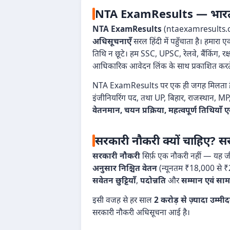
NTA ExamResults — भारत का 
NTA ExamResults
(ntaexamresults.com)
अधिसूचनाएँ
सरल हिंदी में पहुँचाता है। हमार
तिथि न छूटे। हम SSC, UPSC, रेलवे, बैंकिंग, र
आधिकारिक आवेदन लिंक के साथ प्रकाशित करते 
NTA ExamResults पर एक ही जगह मिलता 
इंजीनियरिंग पद, तथा UP, बिहार, राजस्थान, MP, 
वेतनमान, चयन प्रक्रिया, महत्वपूर्ण तिथिय
सरकारी नौकरी क्यों चाहिए? सर
सरकारी नौकरी
सिर्फ़ एक नौकरी नहीं — यह जीव
अनुसार निश्चित वेतन
(न्यूनतम ₹18,000 से 
सवेतन छुट्टियाँ
,
पदोन्नति
और
सम्मान एवं सामा
इसी वजह से हर साल
2 करोड़ से ज़्यादा उम्मी
सरकारी नौकरी अधिसूचना आई है।