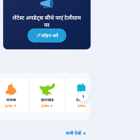
लेटेस्ट अपडेट्स सीधे पाएं टेलीग्राम
पर
जॉइन करें
›
पंजाब
झारखंड
उत्तराखंड
महाराष्ट्र
Jobs →
Jobs →
Jobs →
Jobs →
सभी देखें →