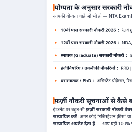
योग्यता के अनुसार सरकारी न
आपकी योग्यता चाहे जो भी हो — NTA ExamRe
10वीं पास सरकारी नौकरी 2026：
रेलवे 
12वीं पास सरकारी नौकरी 2026：
NDA, S
स्नातक (Graduate) सरकारी नौकरी：
S
इंजीनियरिंग / तकनीकी नौकरियाँ：
RRB JE
परास्नातक / PhD：
असिस्टेंट प्रोफ़ेसर, 
फ़र्ज़ी नौकरी सूचनाओं से कैसे ब
इंटरनेट पर बहुत-सी
फ़र्ज़ी सरकारी नौकरी वेबस
सत्यापित करें
। अगर कोई "रजिस्ट्रेशन फ़ीस" या 
सत्यापित अपडेट देता है
— आप यहाँ 100% सुरक