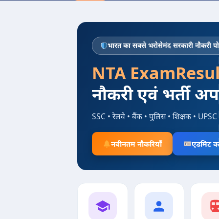
भारत का सबसे भरोसेमंद सरकारी नौकरी पोर
NTA ExamResul
नौकरी एवं भर्ती अ
SSC • रेलवे • बैंक • पुलिस • शिक्षक • UPSC 
नवीनतम नौकरियाँ
एडमिट का