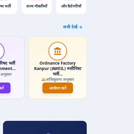
न्स भर्ती
राज्य नौकरियाँ
और कैटेगरीयाँ
सभी देखें →
िषद भर्ती
Ordnance Factory
onment…
Kanpur (AWEIL) मशीनिस्ट
भर्ती…
 अनुसार
अधिसूचना अनुसार
रें
आवेदन करें