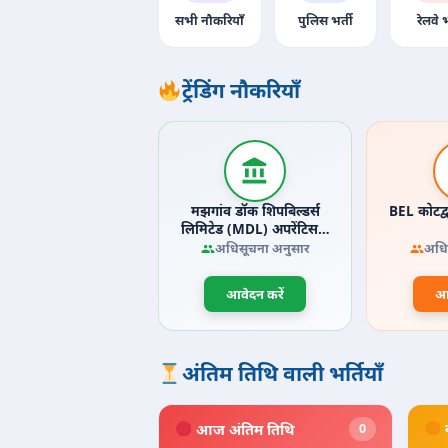
सभी नौकरियाँ
पुलिस भर्ती
रेलवे भ
ट्रेंडिंग नौकरियाँ
मझगांव डॉक शिपबिल्डर्स
BEL कोटद्
लिमिटेड (MDL) अपरेंटिस…
अधिसूचना अनुसार
अधि
आवेदन करें
आव
अंतिम तिथि वाली भर्तियाँ
आज अंतिम तिथि
0