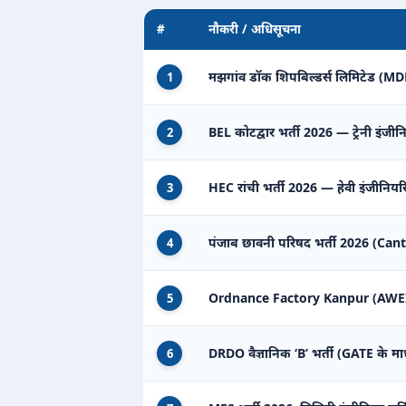
#
नौकरी / अधिसूचना
मझगांव डॉक शिपबिल्डर्स लिमिटेड (MDL) 
1
BEL कोटद्वार भर्ती 2026 — ट्रेनी इंजीन
2
HEC रांची भर्ती 2026 — हेवी इंजीनियरिंग
3
पंजाब छावनी परिषद भर्ती 2026 (Can
4
Ordnance Factory Kanpur (AWEIL) म
5
DRDO वैज्ञानिक ‘B’ भर्ती (GATE के मा
6