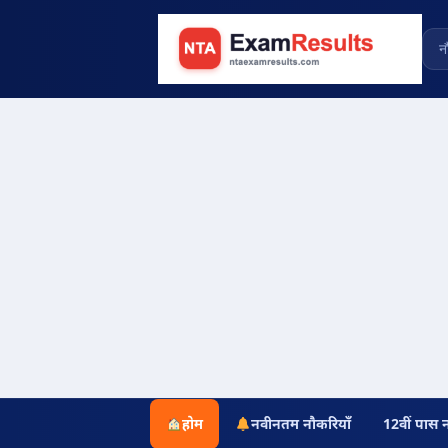
होम
नवीनतम नौकरियाँ
12वीं पास 