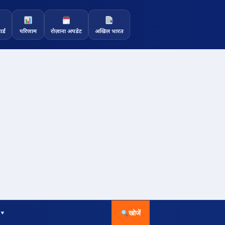
र्ड
परिणाम
रोज़ाना अपडेट
अखिल भारत
 ▾
खोजें