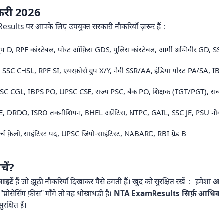
ौकरी 2026
sults पर आपके लिए उपयुक्त सरकारी नौकरियाँ ज़रूर हैं：
ग्रुप D, RPF कांस्टेबल, पोस्ट ऑफ़िस GDS, पुलिस कांस्टेबल, आर्मी अग्निवीर GD
SC CHSL, RPF SI, एयरफ़ोर्स ग्रुप X/Y, नेवी SSR/AA, इंडिया पोस्ट PA/SA, IBP
SC CGL, IBPS PO, UPSC CSE, राज्य PSC, बैंक PO, शिक्षक (TGT/PGT), सब-इं
, DRDO, ISRO तकनीशियन, BHEL अप्रेंटिस, NTPC, GAIL, SSC JE, PSU नौक
रिसर्च फ़ेलो, साइंटिस्ट पद, UPSC जियो-साइंटिस्ट, NABARD, RBI ग्रेड B
चें?
ाइटें
हैं जो झूठी नौकरियाँ दिखाकर पैसे ठगती हैं। खुद को सुरक्षित रखें： हमेशा
आ
"प्रोसेसिंग फ़ीस" माँगे तो वह धोखाधड़ी है।
NTA ExamResults सिर्फ़ आधिका
्षित हैं।