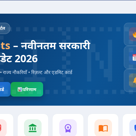
्टल
ts
– नवीनतम सरकारी
पडेट 2026
• राज्य नौकरियाँ • रिज़ल्ट और एडमिट कार्ड
र्ड
परिणाम