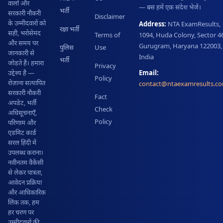
वालों और
— बस हमें एक संदेश भेजें।
भर्ती
सरकारी नौकरी
Disclaimer
के उम्मीदवारों को
Address:
NTA ExamResults,
रक्षा भर्ती
सही, भरोसेमंद
Terms of
1094, Huda Colony, Sector 46
और समय पर
Gurugram, Haryana 122003,
पुलिस
Use
जानकारी से
India
भर्ती
जोड़ते हैं। हमारा
Privacy
Email:
उद्देश्य है —
Policy
रोज़ाना सत्यापित
contact@ntaexamresults.c
सरकारी नौकरी
Fact
अपडेट, भर्ती
Check
अधिसूचनाएँ,
Policy
परिणाम और
एडमिट कार्ड
सरल हिंदी में
उपलब्ध कराना।
नवीनतम वैकेंसी
से लेकर पात्रता,
आवेदन प्रक्रिया
और आधिकारिक
लिंक तक, हम
हर चरण पर
उम्मीदवारों की