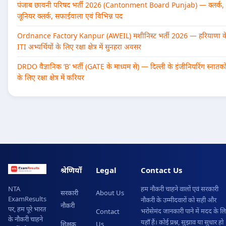
पंजाब छावनी परिषद भर्ती 2026 (Cantonment Board Punjab) — क्लर्क,
जूनियर क्लर्क, सफाईवाला एवं विभिन्न पद
Ordnance Factory Kanpur (AWEIL) मशीनिस्ट भर्ती 2026 — हरियाणा क
ITI अभ्यर्थियों के लिए रक्षा क्षेत्र में सुनहरा अवसर
DRDO वैज्ञानिक ‘B’ भर्ती (GATE के माध्यम से) — दिल्ली के इंजीनियरिंग स्नातको
के लिए रक्षा क्षेत्र में करियर
श्रेणियाँ
Legal
Contact Us
हम नौकरी चाहने वालों एवं सरकारी
NTA
सरकारी
About Us
ExamResults
नौकरी के उम्मीदवारों को सही और
नौकरी
पर, हम पूरे भारत
भरोसेमंद जानकारी पाने में मदद के ल
Contact
के नौकरी चाहने
यहाँ हैं। कोई प्रश्न, सुझाव या सुधार हो
शिक्षक
Us