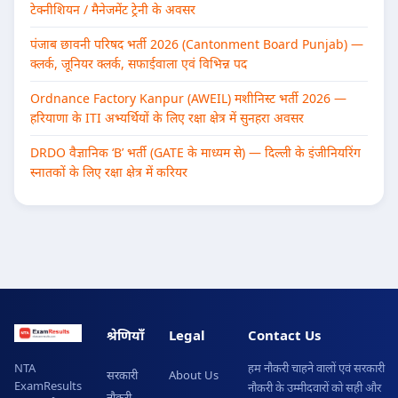
टेक्नीशियन / मैनेजमेंट ट्रेनी के अवसर
पंजाब छावनी परिषद भर्ती 2026 (Cantonment Board Punjab) —
क्लर्क, जूनियर क्लर्क, सफाईवाला एवं विभिन्न पद
Ordnance Factory Kanpur (AWEIL) मशीनिस्ट भर्ती 2026 —
हरियाणा के ITI अभ्यर्थियों के लिए रक्षा क्षेत्र में सुनहरा अवसर
DRDO वैज्ञानिक ‘B’ भर्ती (GATE के माध्यम से) — दिल्ली के इंजीनियरिंग
स्नातकों के लिए रक्षा क्षेत्र में करियर
श्रेणियाँ
Legal
Contact Us
हम नौकरी चाहने वालों एवं सरकारी
NTA
सरकारी
About Us
ExamResults
नौकरी के उम्मीदवारों को सही और
नौकरी