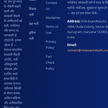
पर, हम पूरे भारत
भरोसेमंद जानकारी पाने में मदद के ल
Contact
के नौकरी चाहने
यहाँ हैं। कोई प्रश्न, सुझाव या सुधार हो
शिक्षक
Us
वालों और
— बस हमें एक संदेश भेजें।
भर्ती
सरकारी नौकरी
Disclaimer
के उम्मीदवारों को
Address:
NTA ExamResults,
रक्षा भर्ती
सही, भरोसेमंद
Terms of
1094, Huda Colony, Sector 46
और समय पर
Gurugram, Haryana 122003,
पुलिस
Use
जानकारी से
India
भर्ती
जोड़ते हैं। हमारा
Privacy
Email:
उद्देश्य है —
Policy
रोज़ाना सत्यापित
contact@ntaexamresults.c
सरकारी नौकरी
Fact
अपडेट, भर्ती
Check
अधिसूचनाएँ,
Policy
परिणाम और
एडमिट कार्ड
सरल हिंदी में
उपलब्ध कराना।
नवीनतम वैकेंसी
से लेकर पात्रता,
आवेदन प्रक्रिया
और आधिकारिक
लिंक तक, हम