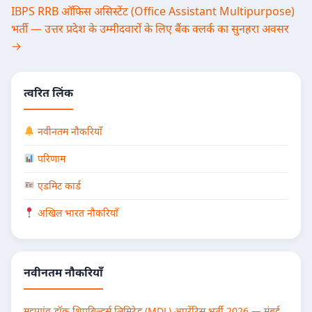
navigation
IBPS RRB ऑफिस असिस्टेंट (Office Assistant Multipurpose)
भर्ती — उत्तर प्रदेश के उम्मीदवारों के लिए बैंक क्लर्क का सुनहरा अवसर
→
त्वरित लिंक
नवीनतम नौकरियाँ
परिणाम
एडमिट कार्ड
अखिल भारत नौकरियाँ
नवीनतम नौकरियाँ
मझगांव डॉक शिपबिल्डर्स लिमिटेड (MDL) अपरेंटिस भर्ती 2026 — मुंबई,